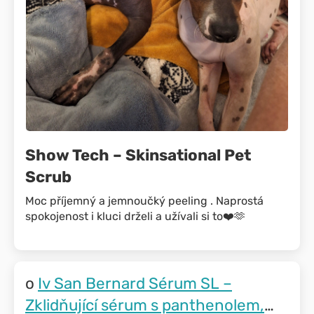
Show Tech – Skinsational Pet
Scrub
Moc příjemný a jemnoučký peeling . Naprostá
spokojenost i kluci drželi a užívali si to❤️🫶
Iv San Bernard Sérum SL –
Zklidňující sérum s panthenolem,