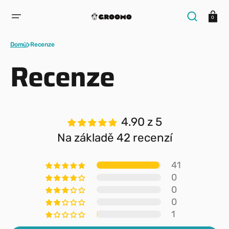
PŘESKOČIT
NA
Košík
OBSAH
0
Domů
Recenze
Recenze
4.90 z 5
Na základě 42 recenzí
41
0
0
0
1