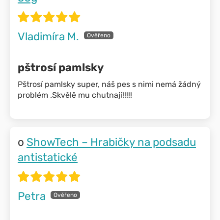
Vladimíra M.
pštrosí pamlsky
Pštrosí pamlsky super, náš pes s nimi nemá žádný
problém .Skvělě mu chutnají!!!!!
ShowTech – Hrabičky na podsadu
antistatické
Petra