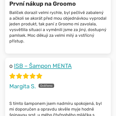
První nákup na Groomo
Balíček dorazil velmi rychle, byl pečlivě zabalený
a ačkoli se akorát před mou objednávkou vyprodal
jeden produkt, tak paní z Groomo mi zavolala,
vysvětlila situaci a vyměnili jsme za jiný, dostupný
pamlsek. Moc děkuji za velmi milý a vstřícný
přístup.
ISB – Šampon MENTA
Margita S.
S tímto šamponem jsem nadmíru spokojená, byl
mi doporučen a opravdu skvěle myje hodně
špinavou srst, u mého čtyřnohého miláčka s