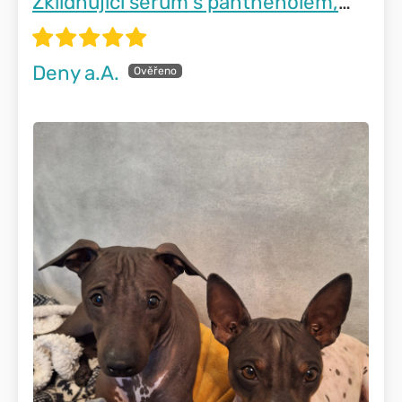
Zklidňující sérum s panthenolem,
měsíčkem a heřmánkem
Deny a.A.