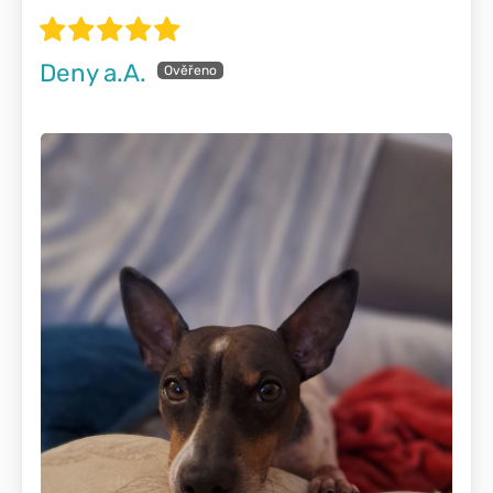
měsíčkem a heřmánkem
Deny a.A.