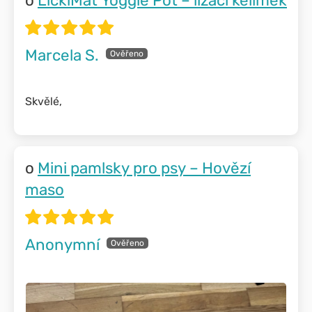
LickiMat Yoggie Pot – lízací kelímek
Marcela S.
Skvělé,
Mini pamlsky pro psy – Hovězí
maso
Anonymní