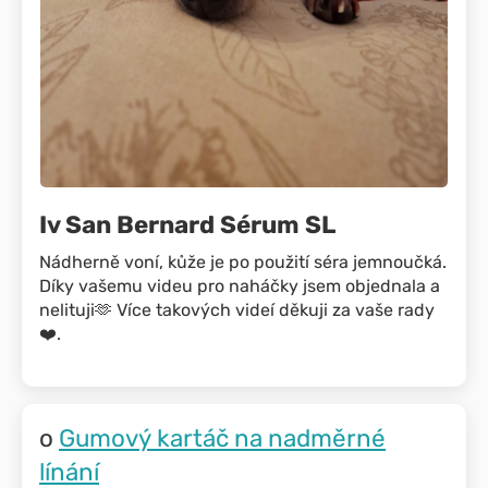
Iv San Bernard Sérum SL
Nádherně voní, kůže je po použití séra jemnoučká.
Díky vašemu videu pro naháčky jsem objednala a
nelituji🫶 Více takových videí děkuji za vaše rady
❤️.
Gumový kartáč na nadměrné
línání