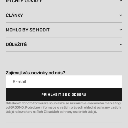
RYCHLÉ ODKAZY
ČLÁNKY
MOHLO BY SE HODIT
DŮLEŽITÉ
Zajímají vás novinky od nás?
E-mail
PŘIHLÁSIT SE K ODBĚRU
PŘIHLÁSIT SE K ODBĚRU
Odesláním tohoto formuláře souhlasíte se zasíláním e-mailového marketingu
od GROOMO. Podrobné informace o vašich právech ohledně ochrany vašich
údajů naleznete v našich Zásadách ochrany osobních údajů.