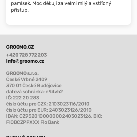
pamlsek. Moc děkuji za velmi milý a vstřícný
přístup.
GROOMO.CZ
+420 728 772 203
Info@groomo.cz
GROOMO s.r.o.
České Vrbné 2409
370 01 České Budějovice
datová schránka: n94vh2
IČ: 222 20 283
číslo účtu pro CZK: 2103023116/2010
číslo účtu pro EUR: 2403023126/2010
IBAN: CZ9520100000002403023126, BIC:
FIOBCZPPXXX Fio Bank