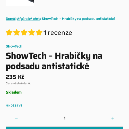
Domů
Afgánský chrt
ShowTech – Hrabičky na podsadu antistatické
1 recenze
ShowTech
ShowTech – Hrabičky na
podsadu antistatické
Běžná
235 Kč
cena
Cena včetně daně.
Skladem
MNOŽSTVÍ
Snížit
Zvýšit
množství
množst