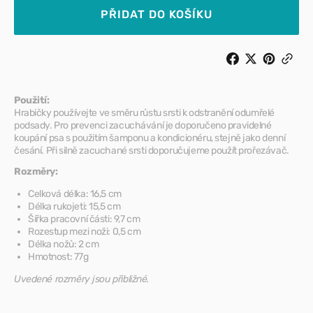
pro
pro
PŘIDAT DO KOŠÍKU
ShowTech
ShowT
–
–
Hrabičky
Hrabič
na
na
podsadu
podsa
antistatické
antista
Použití:
Hrabičky používejte ve směru růstu srsti k odstranění odumřelé
podsady. Pro prevenci zacuchávání je doporučeno pravidelné
koupání psa s použitím šamponu a kondicionéru, stejně jako denní
česání. Při silně zacuchané srsti doporučujeme použít prořezávač.
Rozměry:
Celková délka: 16,5 cm
Délka rukojeti: 15,5 cm
Šířka pracovní části: 9,7 cm
Rozestup mezi noži: 0,5 cm
Délka nožů: 2 cm
Hmotnost: 77g
Uvedené rozměry jsou přibližné.