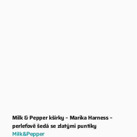
Milk & Pepper kšírky – Marika Harness –
Dodavatel:
perleťově šedá se zlatými puntíky
Milk&Pepper