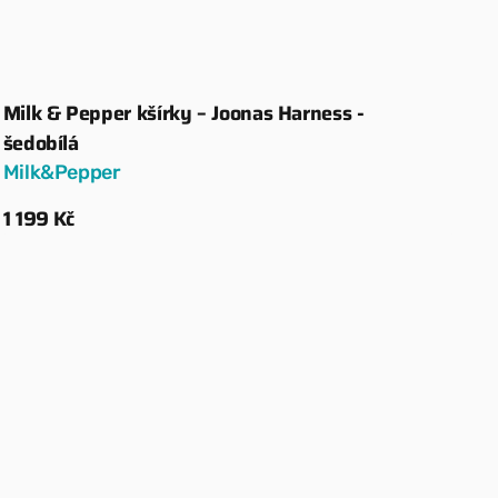
Milk & Pepper kšírky – Joonas Harness -
Dodavatel:
šedobílá
Milk&Pepper
Běžná
1 199 Kč
cena
Zobrazit detaily