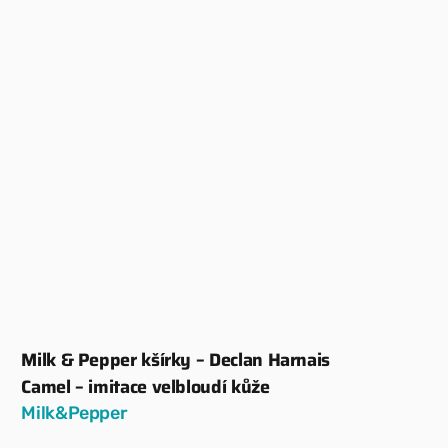
Milk & Pepper kšírky – Declan Harnais
Dodavatel:
Camel – imitace velbloudí kůže
Milk&Pepper