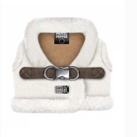
&
Pamlsky pro psy
Pepper
kšírky
 kšírky
Doplňky stravy pro psy
–
Joonas
Harness
-
šedobílá
úklid