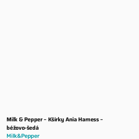
Milk & Pepper – Kšírky Ania Harness –
Dodavatel:
béžovo-šedá
Milk&Pepper