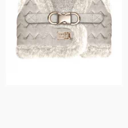
–
béžovo-
šedá