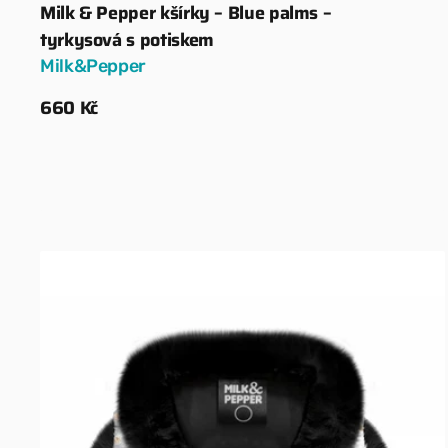
Milk & Pepper kšírky – Blue palms –
Dodavatel:
tyrkysová s potiskem
Milk&Pepper
Běžná
660 Kč
cena
Zobrazit detaily
Milk
&
Pepper
kšírky
–
Marika
Harness