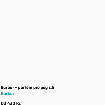
Burbur – parfém pro psy č.6
Dodavatel:
Burbur
Běžná
Od 430 Kč