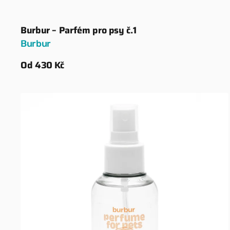
Burbur – Parfém pro psy č.1
Dodavatel:
Burbur
Běžná
Od 430 Kč
cena
Zobrazit detaily
Burbur
–
parfém
pro
psy
č.7