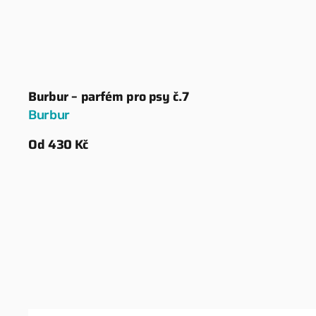
Burbur – parfém pro psy č.7
Dodavatel:
Burbur
Běžná
Od 430 Kč
cena
Zobrazit detaily