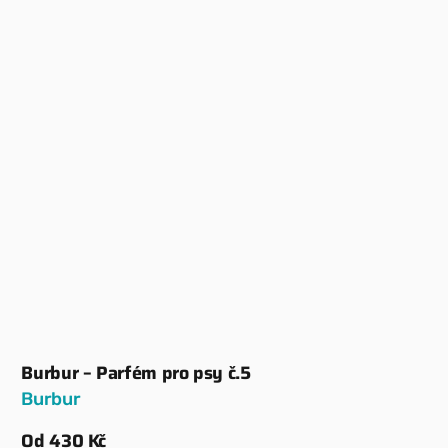
Burbur – Parfém pro psy č.5
Dodavatel:
Burbur
Běžná
Od 430 Kč