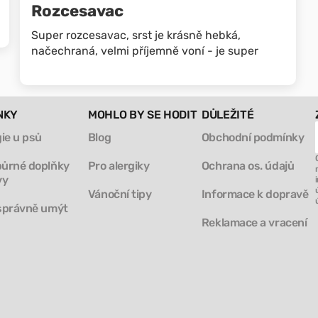
Rozcesavac
Super rozcesavac, srst je krásně hebká,
načechraná, velmi příjemně voní - je super
NKY
MOHLO BY SE HODIT
DŮLEŽITÉ
gie u psů
Blog
Obchodní podmínky
ůrné doplňky
Pro alergiky
Ochrana os. údajů
vy
Vánoční tipy
Informace k dopravě
správně umýt
Reklamace a vracení