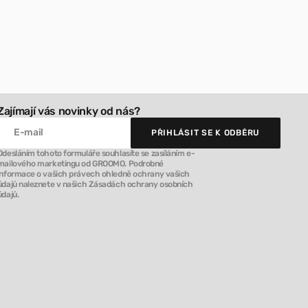
Zajímají vás novinky od nás?
E-mail
PŘIHLÁSIT SE K ODBĚRU
PŘIHLÁSIT SE K ODBĚRU
Odesláním tohoto formuláře souhlasíte se zasíláním e-
mailového marketingu od GROOMO. Podrobné
informace o vašich právech ohledně ochrany vašich
údajů naleznete v našich Zásadách ochrany osobních
údajů.