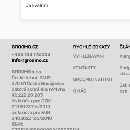
Je kvalitní
GROOMO.CZ
RYCHLÉ ODKAZY
ČLÁ
+420 728 772 203
VYHLEDÁVÁNÍ
Aler
Info@groomo.cz
KONTAKTY
Podp
GROOMO s.r.o.
stra
České Vrbné 2409
GROOMO INSTITUT
370 01 České Budějovice
Jak 
datová schránka: n94vh2
O NÁS
psa
IČ: 222 20 283
číslo účtu pro CZK:
2103023116/2010
číslo účtu pro EUR:
2403023126/2010
IBAN:
CZ9520100000002403023126,