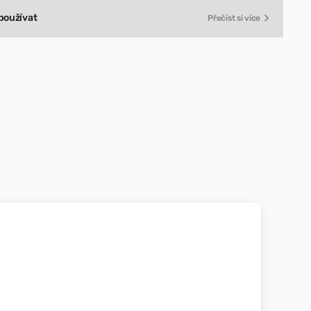
používat
Přečíst si více