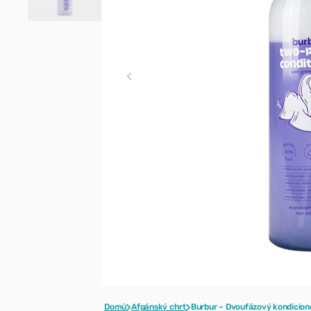
styling
Pečující přípravky a
hojivé kúry
Parfémy
Domů
Afgánský chrt
Burbur – Dvoufázový kondicion