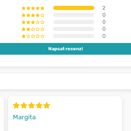
2
0
0
0
0
Napsat recenzi
Margita