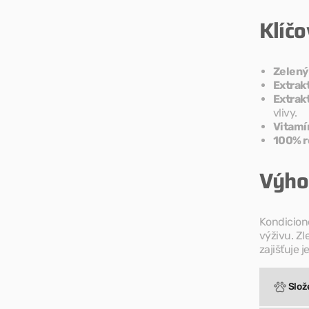
Sport a vý
Klíčo
Zelený
Extrakt
Extrak
vlivy.
Vitamí
100% r
Výho
Kondicioné
výživu. Zl
zajišťuje 
Slož