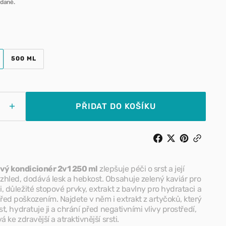
daně.
Pamlsky pro psy
 kšírky
Doplňky stravy pro psy
Otevřít
500 ML
IANTA
VARIANTA
média
RODÁNA
VYPRODÁNA
1
O
NEBO
v
OSTUPNÁ
NEDOSTUPNÁ
zobrazení
galerie
PŘIDAT DO KOŠÍKU
Zvýšit
tví
množství
pro
r
Burbur
–
fázový
Dvoufázový
vý kondicionér 2v1 250 ml
zlepšuje péči o srst a její
cionér
kondicionér
zhled, dodává lesk a hebkost. Obsahuje zelený kaviár pro
2v1
, důležité stopové prvky, extrakt z bavlny pro hydrataci a
ed poškozením. Najdete v něm i extrakt z artyčoků, který
úklid
rst, hydratuje ji a chrání před negativními vlivy prostředí,
á ke zdravější a atraktivnější srsti.