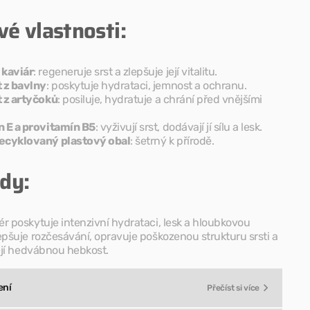
cvik
vé vlastnosti:
 kaviár
: regeneruje srst a zlepšuje její vitalitu.
 z bavlny
: poskytuje hydrataci, jemnost a ochranu.
t z artyčoků
: posiluje, hydratuje a chrání před vnějšími
n E a provitamín B5
: vyživují srst, dodávají jí sílu a lesk.
ecyklovaný plastový obal
: šetrný k přírodě.
dy:
r poskytuje intenzivní hydrataci, lesk a hloubkovou
epšuje rozčesávání, opravuje poškozenou strukturu srsti a
její hedvábnou hebkost.
ení
Přečíst si více