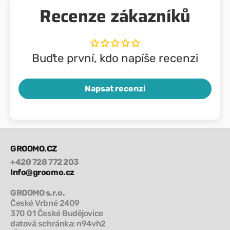
Recenze zákazníků
Buďte první, kdo napíše recenzi
Napsat recenzi
GROOMO.CZ
+420 728 772 203
Info@groomo.cz
GROOMO s.r.o.
České Vrbné 2409
370 01 České Budějovice
datová schránka: n94vh2