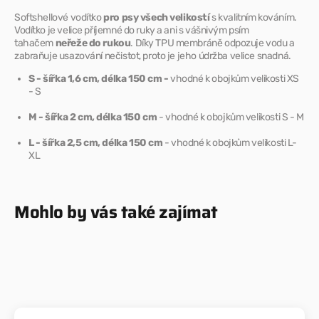
Softshellové vodítko
pro psy všech velikostí
s kvalitním kováním.
Vodítko je velice příjemné do ruky a ani s vášnivým psím
tahačem
neřeže do rukou
. Díky TPU membráně odpozuje vodu a
zabraňuje usazování nečistot, proto je jeho údržba velice snadná.
S - šířka 1,6 cm, délka 150 cm -
vhodné k obojkům velikosti XS
- S
M - šířka 2 cm, délka 150 cm
- vhodné k obojkům velikosti S - M
L - šířka 2,5 cm, délka 150 cm
- vhodné k obojkům velikosti L-
XL
Mohlo by vás také zajímat