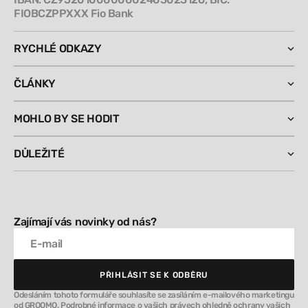
FIOBCZPPXXX Fio Bank
RYCHLÉ ODKAZY
ČLÁNKY
MOHLO BY SE HODIT
DŮLEŽITÉ
Zajímají vás novinky od nás?
E-mail
PŘIHLÁSIT SE K ODBĚRU
PŘIHLÁSIT SE K ODBĚRU
Odesláním tohoto formuláře souhlasíte se zasíláním e-mailového marketingu
od GROOMO. Podrobné informace o vašich právech ohledně ochrany vašich