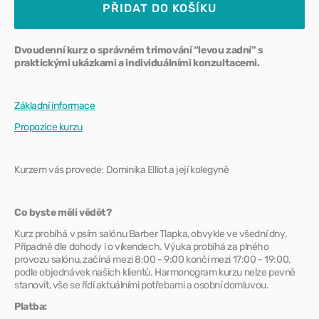
pro
pro
PŘIDAT DO KOŠÍKU
PROFI/HOBBY
PROFI
KURZ:
KURZ:
Trimování
Trimov
Dvoudenní kurz o správném trimování “levou zadní” s
od
od
praktickými ukázkami a individuálními konzultacemi.
A
A
do
do
Základní informace
Z
Z
Propozice kurzu
Kurzem vás provede: Dominika Elliot a její kolegyně
Co byste měli vědět?
Kurz probíhá v psím salónu Barber Tlapka, obvykle ve všední dny.
Případně dle dohody i o víkendech. Výuka probíhá za plného
provozu salónu, začíná mezi 8:00 - 9:00 končí mezi 17:00 - 19:00,
podle objednávek našich klientů. Harmonogram kurzu nelze pevně
stanovit, vše se řídí aktuálními potřebami a osobní domluvou.
Platba: