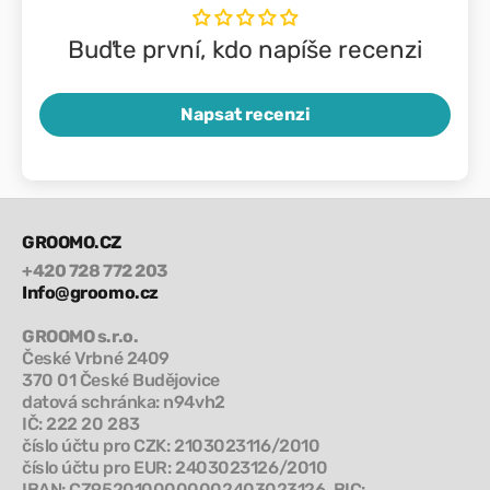
Buďte první, kdo napíše recenzi
Napsat recenzi
GROOMO.CZ
+420 728 772 203
Info@groomo.cz
GROOMO s.r.o.
České Vrbné 2409
370 01 České Budějovice
datová schránka: n94vh2
IČ: 222 20 283
číslo účtu pro CZK: 2103023116/2010
číslo účtu pro EUR: 2403023126/2010
IBAN: CZ9520100000002403023126, BIC: