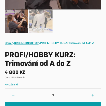
Domů
GROOMO INSTITUT
PROFI/HOBBY KURZ: Trimování od A do Z
PROFI/HOBBY KURZ:
Trimování od A do Z
Běžná
4 800 Kč
cena
Cena včetně daně.
MNOŽSTVÍ
Snížit
Zvýšit
množství
množst