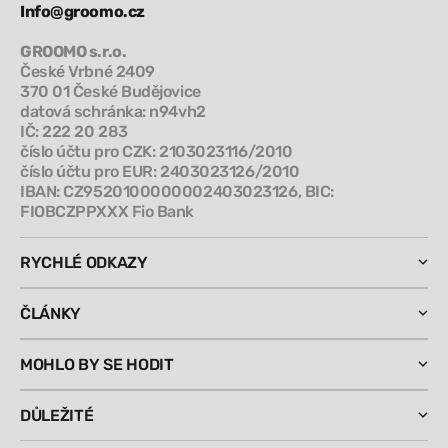
Info@groomo.cz
GROOMO s.r.o.
České Vrbné 2409
370 01 České Budějovice
datová schránka: n94vh2
IČ: 222 20 283
číslo účtu pro CZK: 2103023116/2010
číslo účtu pro EUR: 2403023126/2010
IBAN: CZ9520100000002403023126, BIC:
FIOBCZPPXXX Fio Bank
RYCHLÉ ODKAZY
ČLÁNKY
MOHLO BY SE HODIT
DŮLEŽITÉ