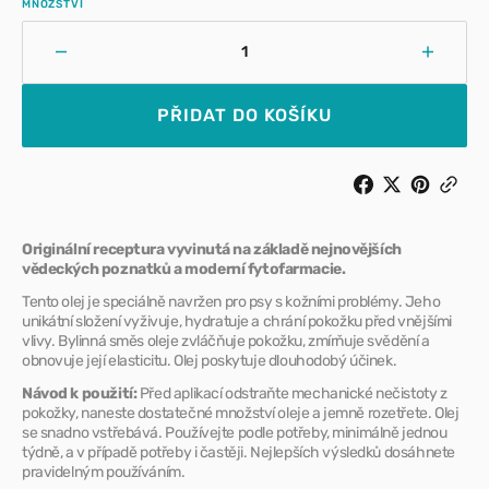
MNOŽSTVÍ
Snížit
Zvýšit
množství
množst
pro
pro
PŘIDAT DO KOŠÍKU
TOPVET
TOPV
Olej
Olej
na
na
ekzematickou
ekzema
pokožku
pokožk
Originální receptura vyvinutá na základě nejnovějších
vědeckých poznatků a moderní fytofarmacie.
Tento olej je speciálně navržen pro psy s kožními problémy. Jeho
unikátní složení vyživuje, hydratuje a chrání pokožku před vnějšími
vlivy. Bylinná směs oleje zvláčňuje pokožku, zmírňuje svědění a
obnovuje její elasticitu. Olej poskytuje dlouhodobý účinek.
Návod k použití:
Před aplikací odstraňte mechanické nečistoty z
pokožky, naneste dostatečné množství oleje a jemně rozetřete. Olej
se snadno vstřebává. Používejte podle potřeby, minimálně jednou
týdně, a v případě potřeby i častěji. Nejlepších výsledků dosáhnete
pravidelným používáním.