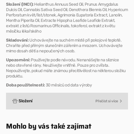
Složení (INCI):
Helianthus Annuus Seed Oil, Prunus Amygdalus
Dulcis Oil, Cannabis Sativa Seed Oil, Oenothera Biennis Oil, Hypericum
Perforatum květ/list/stonek, Agrimonia Eupatoria Extract, Lanolin,
Mentha Piperita Oil, Extracte Hipopha Leafide Leafide Extrakt,
extrakt z listů Rosmarinus Officinalis, tokoferol, extrakt z květu
měsíčku lékařského
Skladování:
Uchovávejte na suchém místě při pokojové teplotě.
Chraňte před přímým slunečním zářením a mrazem. Uchovávejte
mimo dosah dětí a nepoučených osob.
Upozornění:
Používejte podle návodu. Nenanášejte na sliznice
nebo otevřené rány. Neužívejte vnitřně. Pouze pro zvířata.
Nepoužívejte, pokud máte známou přecitlivělost na některou složku
produktu.
Doba použitelnosti:
30 měsíců od data výroby
Složení
Přečíst si více
Mohlo by vás také zajímat