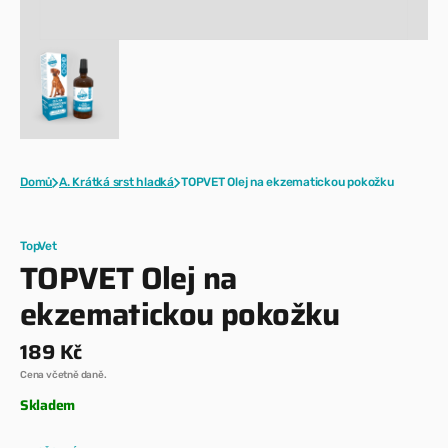
Domů
A. Krátká srst hladká
TOPVET Olej na ekzematickou pokožku
TopVet
TOPVET Olej na
ekzematickou pokožku
Běžná
189 Kč
cena
Cena včetně daně.
Skladem