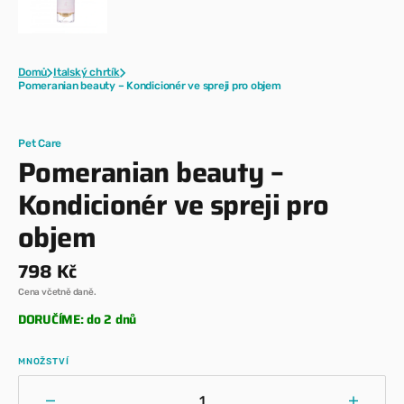
Domů
Italský chrtík
Pomeranian beauty – Kondicionér ve spreji pro objem
Pet Care
Pomeranian beauty –
Kondicionér ve spreji pro
objem
Běžná
798 Kč
cena
Cena včetně daně.
DORUČÍME: do 2 dnů
MNOŽSTVÍ