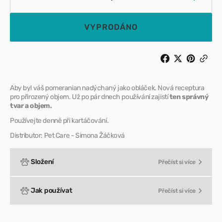
Snížit
Zvýšit
množství
množst
pro
pro
VYPRODÁNO
Pomeranian
Pomer
beauty
beauty
–
–
Kondicionér
Kondic
ve
ve
spreji
spreji
Aby byl váš pomeranian nadýchaný jako obláček. Nová receptura
pro
pro
pro přirozený objem. Už po pár dnech používání zajistí
ten správný
tvar a objem.
objem
objem
Používejte denně při kartáčování.
Distributor: Pet Care - Simona Žáčková
Složení
Přečíst si více
Jak používat
Přečíst si více