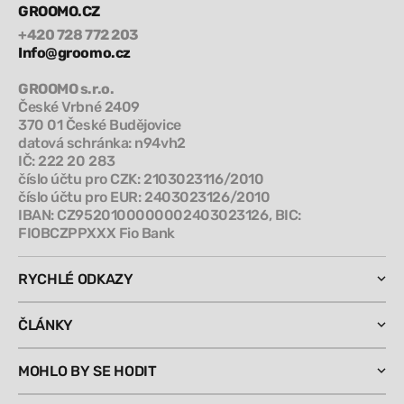
GROOMO.CZ
+420 728 772 203
Info@groomo.cz
GROOMO s.r.o.
České Vrbné 2409
370 01 České Budějovice
datová schránka: n94vh2
IČ: 222 20 283
číslo účtu pro CZK: 2103023116/2010
číslo účtu pro EUR: 2403023126/2010
IBAN: CZ9520100000002403023126, BIC:
FIOBCZPPXXX Fio Bank
RYCHLÉ ODKAZY
ČLÁNKY
MOHLO BY SE HODIT