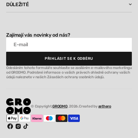
DŮLEŽITÉ
Zajímají vás novinky od nás?
E-mail
PŘIHLÁSIT SE K ODBĚRU
PŘIHLÁSIT SE K ODBĚRU
Odesláním tohoto formuláře souhlasíte se zasíláním e-mailového marketingu
od GROOMO. Podrobné informace o vašich právech ohledně ochrany vašich
údajů naleznete v našich Zásadách ochrany osobních údajů.
© Copyright,
GROOMO
, 2026.
Created by
æthero
Facebook
Instagram
TikTok