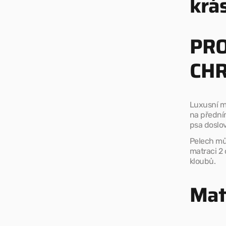
krás
PRO
CH
Luxusní m
na přední
psa doslo
Pelech mů
matraci 2 
kloubů.
Mat