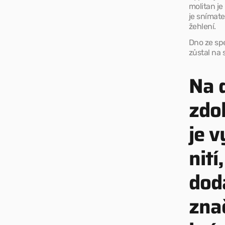
molitan je
je snímate
žehlení.
Dno ze spe
zůstal na 
Na d
zdo
je 
nit
dod
zna