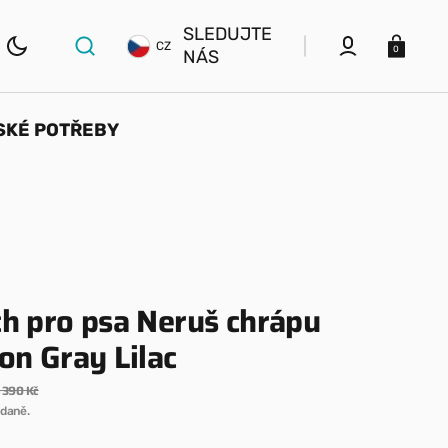
SLEDUJTE
Košík
CZ
0
NÁS
SKÉ POTŘEBY
ELSKÉ
KRMIVA, PAMLSKY A
Y
DOPLŇKY STRAVY
Granule
ní
Konzervy a kapsičky
ch pro psa Neruš chrápu
on Gray Lilac
Psí vločky
 390 Kč
ní
Běžná
daně.
cena