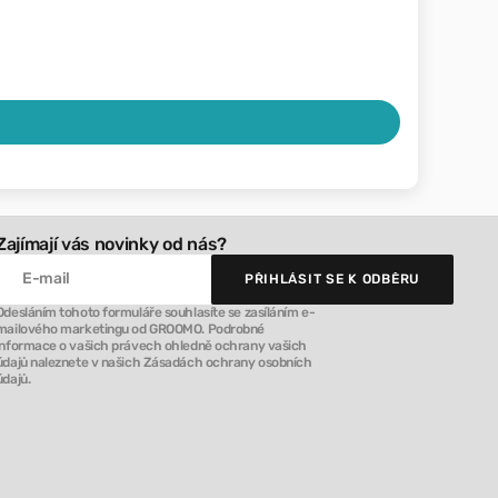
Zajímají vás novinky od nás?
E-mail
PŘIHLÁSIT SE K ODBĚRU
PŘIHLÁSIT SE K ODBĚRU
Odesláním tohoto formuláře souhlasíte se zasíláním e-
mailového marketingu od GROOMO. Podrobné
informace o vašich právech ohledně ochrany vašich
údajů naleznete v našich Zásadách ochrany osobních
údajů.