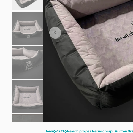
styling
Pečující přípravky a
hojivé kúry
Parfémy
Domů
AKCE
Pelech pro psa Neruš chrápu Vuitton Gra