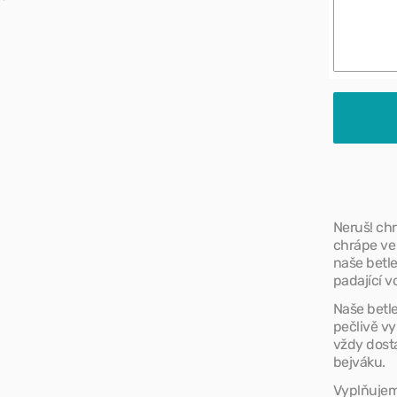
psa
Neru
Sport a vý
chráp
Vuitt
Gray
Lilac
Neruš! ch
chrápe ve 
naše betle
padající 
Naše betle
pečlivě vy
vždy dost
bejváku.
Vyplňujem