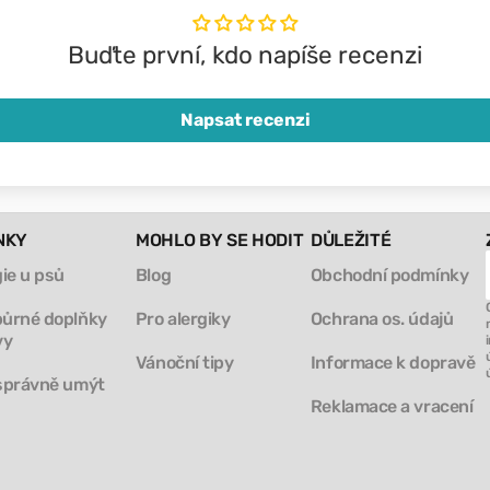
Buďte první, kdo napíše recenzi
Napsat recenzi
NKY
MOHLO BY SE HODIT
DŮLEŽITÉ
gie u psů
Blog
Obchodní podmínky
ůrné doplňky
Pro alergiky
Ochrana os. údajů
vy
Vánoční tipy
Informace k dopravě
správně umýt
Reklamace a vracení