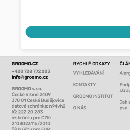
GROOMO.CZ
RYCHLÉ ODKAZY
ČLÁ
+420 728 772 203
VYHLEDÁVÁNÍ
Aler
Info@groomo.cz
KONTAKTY
Podp
GROOMO s.r.o.
stra
České Vrbné 2409
GROOMO INSTITUT
370 01 České Budějovice
Jak 
datová schránka: n94vh2
O NÁS
psa
IČ: 222 20 283
číslo účtu pro CZK:
2103023116/2010
číslo účtu pro EUR: