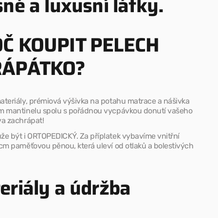
né a luxusní látky.
Č KOUPIT PELECH
RÁPÁTKO?
ateriály, prémiová výšivka na potahu matrace a nášivka
m mantinelu spolu s pořádnou vycpávkou donutí vašeho
va zachrápat!
že být i ORTOPEDICKÝ. Za příplatek vybavíme vnitřní
cm paměťovou pěnou, která uleví od otlaků a bolestivých
eriály a údržba