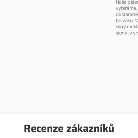
Naše pelec
vybíráme. 
dostanete
bejváku. 
silný moli
sicny je s
Recenze zákazníků