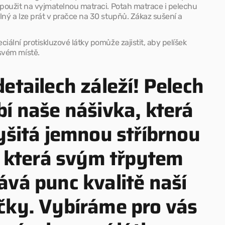
 použit na vyjmatelnou matraci.
Potah matrace i pelechu
lný a lze prát v pračce na 30 stupňů. Zákaz sušení a
ciální protiskluzové látky pomůže zajistit, aby pelíšek
svém místě.
etailech záleží! Pelech
bí naše nášivka, která
vyšitá jemnou stříbrnou
í, která svým třpytem
ává punc kvalitě naší
čky. Vybíráme pro vás