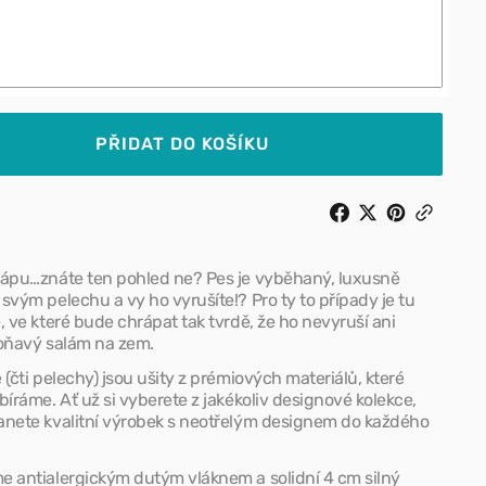
psa
š
Neruš
cvik
u
chrápu
on
Vuitton
Gray
Lilac
PŘIDAT DO KOŠÍKU
rápu…znáte ten pohled ne? Pes je vyběhaný, luxusně
svým pelechu a vy ho vyrušíte!? Pro ty to případy je tu
, ve které bude chrápat tak tvrdě, že ho nevyruší ani
voňavý salám na zem.
 (čti pelechy) jsou ušity z prémiových materiálů, které
bíráme. Ať už si vyberete z jakékoliv designové kolekce,
anete kvalitní výrobek s neotřelým designem do každého
e antialergickým dutým vláknem a solidní 4 cm silný