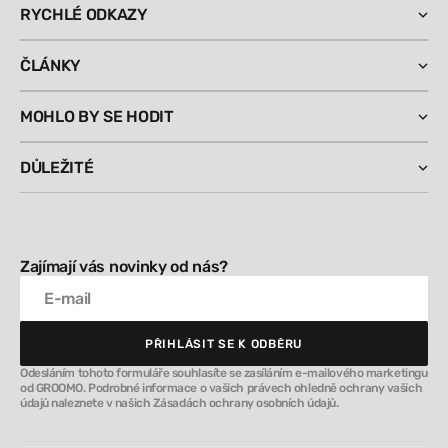
RYCHLÉ ODKAZY
ČLÁNKY
MOHLO BY SE HODIT
DŮLEŽITÉ
Zajímají vás novinky od nás?
E-mail
PŘIHLÁSIT SE K ODBĚRU
PŘIHLÁSIT SE K ODBĚRU
Odesláním tohoto formuláře souhlasíte se zasíláním e-mailového marketingu
od GROOMO. Podrobné informace o vašich právech ohledně ochrany vašich
údajů naleznete v našich Zásadách ochrany osobních údajů.