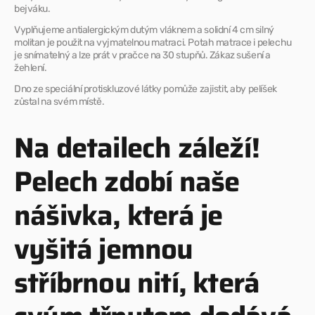
bejváku.
Vyplňujeme antialergickým dutým vláknem a solidní 4 cm silný
molitan je použit na vyjmatelnou matraci.
Potah matrace i pelechu
je snímatelný a lze prát v pračce na 30 stupňů. Zákaz sušení a
žehlení.
Dno ze speciální protiskluzové látky pomůže zajistit, aby pelíšek
zůstal na svém místě.
Na detailech záleží!
Pelech zdobí naše
nášivka, která je
vyšitá jemnou
stříbrnou nití, která