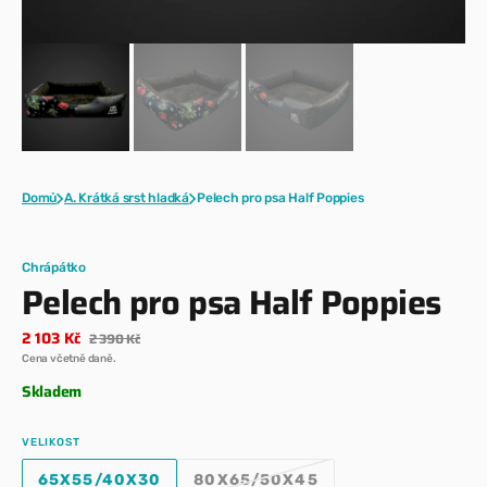
Domů
A. Krátká srst hladká
Pelech pro psa Half Poppies
Chrápátko
Pelech pro psa Half Poppies
2 103 Kč
2 390 Kč
Prodejní
Běžná
Cena včetně daně.
cena
cena
Skladem
VELIKOST
65X55/40X30
80X65/50X45