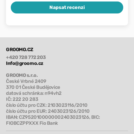
Napsat recenzi
GROOMO.CZ
+420 728 772 203
Info@groomo.cz
GROOMO s.r.o.
České Vrbné 2409
370 01 České Budějovice
datová schránka: n94vh2
IČ: 222 20 283
číslo účtu pro CZK: 2103023116/2010
číslo účtu pro EUR: 2403023126/2010
IBAN: CZ9520100000002403023126, BIC:
FIOBCZPPXXX Fio Bank