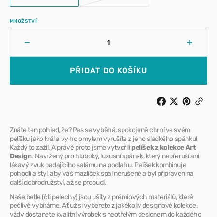
VARIANTA
VARIANTA
VYPRODÁNA
VYPRODÁNA
NEBO
NEBO
MNOŽSTVÍ
NEDOSTUPNÁ
NEDOSTUPNÁ
Snížit
Zvýšit
množství
množst
pro
pro
PŘIDAT DO KOŠÍKU
Pelech
Pelech
pro
pro
psa
psa
Half
Half
Poppies
Poppie
Znáte ten pohled, že? Pes se vyběhá, spokojeně chrní ve svém
pelíšku jako král a vy ho omylem vyrušíte z jeho sladkého spánku!
Každý to zažil. A právě proto jsme vytvořili
pelíšek z kolekce Art
Design
. Navržený pro hluboký, luxusní spánek, který nepřeruší ani
lákavý zvuk padajícího salámu na podlahu. Pelíšek kombinuje
pohodlí a styl, aby váš mazlíček spal nerušeně a byl připraven na
další dobrodružství, až se probudí.
Naše betle (čti pelechy) jsou ušity z prémiových materiálů, které
pečlivě vybíráme. Ať už si vyberete z jakékoliv designové kolekce,
vždy dostanete kvalitní výrobek s neotřelým designem do každého