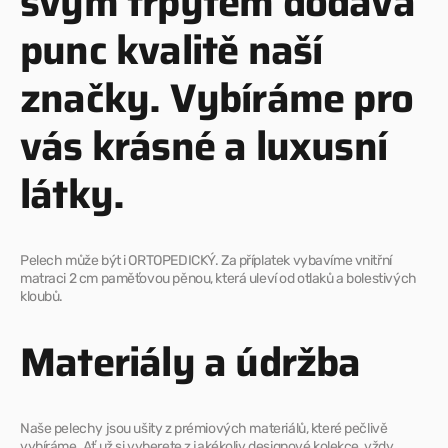
svým třpytem dodává
punc kvalitě naší
značky. Vybíráme pro
vás krásné a luxusní
látky.
Pelech může být i ORTOPEDICKÝ. Za příplatek vybavíme vnitřní
matraci 2 cm paměťovou pěnou, která uleví od otlaků a bolestivých
kloubů.
Materiály a údržba
Naše pelechy jsou ušity z prémiových materiálů, které pečlivě
vybíráme. Ať už si vyberete z jakékoliv designové kolekce, vždy