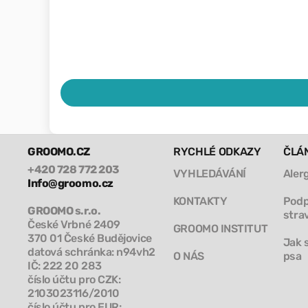
GROOMO.CZ
RYCHLÉ ODKAZY
ČLÁ
+420 728 772 203
VYHLEDÁVÁNÍ
Aler
Info@groomo.cz
KONTAKTY
Podp
GROOMO s.r.o.
stra
České Vrbné 2409
GROOMO INSTITUT
370 01 České Budějovice
Jak 
datová schránka: n94vh2
O NÁS
psa
IČ: 222 20 283
číslo účtu pro CZK:
2103023116/2010
číslo účtu pro EUR: