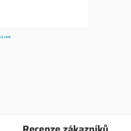
Sport a vý
vý vzor
Recenze zákazníků