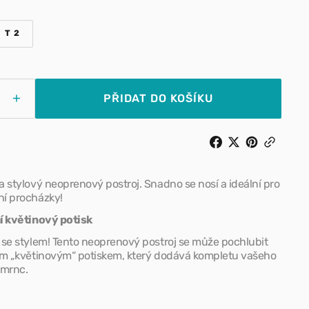
Pamlsky pro psy
T 2
NTA
VARIANTA
ODÁNA
VYPRODÁNA
NEBO
 kšírky
Doplňky stravy pro psy
STUPNÁ
NEDOSTUPNÁ
PŘIDAT DO KOŠÍKU
Zvýšit
tví
množství
Otevřít
pro
média
Noox
2
v
–
zobrazení
j
postroj
galerie
 stylový neoprenový postroj. Snadno se nosí a ideální pro
–
í procházky!
nový
květinový
í květinový potisk
vzor
 se stylem! Tento neoprenový postroj se může pochlubit
ím „květinovým“ potiskem, který dodává kompletu vašeho
šmrnc.
úklid