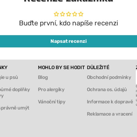
Buďte první, kdo napíše recenzi
Napsat recenzi
NKY
MOHLO BY SE HODIT
DŮLEŽITÉ
gie u psů
Blog
Obchodní podmínky
ůrné doplňky
Pro alergiky
Ochrana os. údajů
vy
Vánoční tipy
Informace k dopravě
správně umýt
Reklamace a vracení