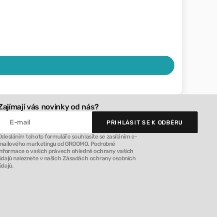
Zajímají vás novinky od nás?
E-mail
PŘIHLÁSIT SE K ODBĚRU
PŘIHLÁSIT SE K ODBĚRU
Odesláním tohoto formuláře souhlasíte se zasíláním e-
mailového marketingu od GROOMO. Podrobné
informace o vašich právech ohledně ochrany vašich
údajů naleznete v našich Zásadách ochrany osobních
údajů.