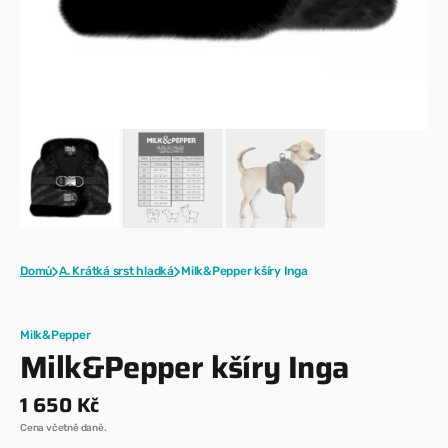
Domů
A. Krátká srst hladká
Milk&Pepper kšíry Inga
Milk&Pepper
Milk&Pepper kšíry Inga
Běžná
1 650 Kč
cena
Cena včetně daně.