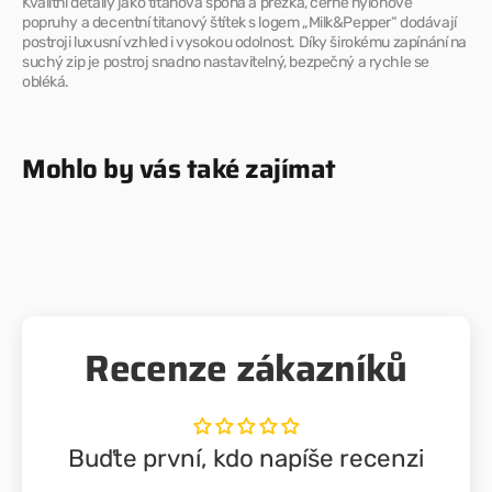
Kvalitní detaily jako titanová spona a přezka, černé nylonové
popruhy a decentní titanový štítek s logem „Milk&Pepper“ dodávají
postroji luxusní vzhled i vysokou odolnost. Díky širokému zapínání na
suchý zip je postroj snadno nastavitelný, bezpečný a rychle se
obléká.
Mohlo by vás také zajímat
Recenze zákazníků
Buďte první, kdo napíše recenzi