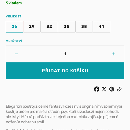
Skladem
VELIKOST
26
29
32
35
38
41
VARIANTA
VARIANTA
VARIANTA
VARIANTA
VARIANTA
VARIANTA
VYPRODÁNA
VYPRODÁNA
VYPRODÁNA
VYPRODÁNA
VYPRODÁNA
VYPRODÁNA
NEBO
NEBO
NEBO
NEBO
NEBO
NEBO
MNOŽSTVÍ
NEDOSTUPNÁ
NEDOSTUPNÁ
NEDOSTUPNÁ
NEDOSTUPNÁ
NEDOSTUPNÁ
NEDOSTUPN
Snížit
Zvýšit
množství
množst
pro
pro
PŘIDAT DO KOŠÍKU
Milk&amp;Pepper
Milk&a
kšíry
kšíry
Inga
Inga
Elegantní postroj z černé fantasy kožešiny s originálním vzorem rybí
kosti je určen pro malé a střední psy, kteří si zaslouží nejen pohodlí,
ale i styl. Měkká podšívka ze stejného materiálu zajišťuje příjemné
nošení a ochranu srsti.