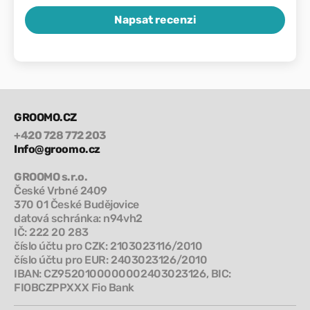
Napsat recenzi
GROOMO.CZ
+420 728 772 203
Info@groomo.cz
GROOMO s.r.o.
České Vrbné 2409
370 01 České Budějovice
datová schránka: n94vh2
IČ: 222 20 283
číslo účtu pro CZK: 2103023116/2010
číslo účtu pro EUR: 2403023126/2010
IBAN: CZ9520100000002403023126, BIC:
FIOBCZPPXXX Fio Bank