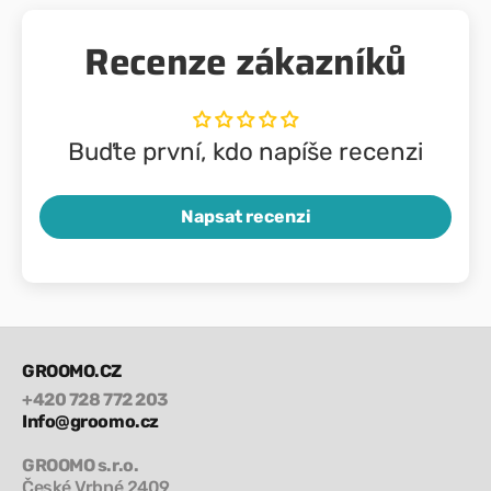
Recenze zákazníků
Buďte první, kdo napíše recenzi
Napsat recenzi
GROOMO.CZ
+420 728 772 203
Info@groomo.cz
GROOMO s.r.o.
České Vrbné 2409