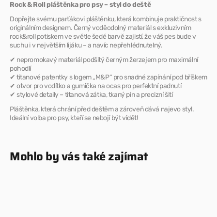
pro
pro
Rock & Roll pláštěnka pro psy – styl do deště
psy
psy
Dopřejte svému parťákovi pláštěnku, která kombinuje praktičnost s
originálním designem. Černý voděodolný materiál s exkluzivním
rock&roll potiskem ve světle šedé barvě zajistí, že váš pes bude v
suchu i v největším lijáku – a navíc nepřehlédnutelný.
✔ nepromokavý materiál podšitý černým žerzejem pro maximální
pohodlí
✔ titanové patentky s logem „M&P“ pro snadné zapínání pod bříškem
✔ otvor pro vodítko a gumička na ocas pro perfektní padnutí
✔ stylové detaily – titanová zátka, tkaný pin a precizní šití
Pláštěnka, která chrání před deštěm a zároveň dává najevo styl.
Ideální volba pro psy, kteří se nebojí být vidět!
Mohlo by vás také zajímat