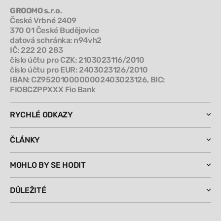
GROOMO s.r.o.
České Vrbné 2409
370 01 České Budějovice
datová schránka: n94vh2
IČ: 222 20 283
číslo účtu pro CZK: 2103023116/2010
číslo účtu pro EUR: 2403023126/2010
IBAN: CZ9520100000002403023126, BIC:
FIOBCZPPXXX Fio Bank
RYCHLÉ ODKAZY
ČLÁNKY
MOHLO BY SE HODIT
DŮLEŽITÉ