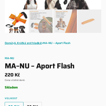
Domů
A. Krátká srst hladká
MA–NU – Aport Flash
MA-NU
MA–NU – Aport Flash
Běžná
220 Kč
cena
Cena včetně daně.
Skladem
VELIKOST