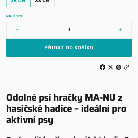
25 CM
33 CM
VARIANTA
VARIANTA
VYPRODÁNA
VYPRODÁNA
NEBO
NEBO
MNOŽSTVÍ
NEDOSTUPNÁ
NEDOSTUPNÁ
Snížit
Zvýšit
množství
množst
pro
pro
PŘIDAT DO KOŠÍKU
MA–
MA–
NU
NU
–
–
Aport
Aport
Flash
Flash
Odolné psí hračky MA-NU z
hasičské hadice – ideální pro
aktivní psy