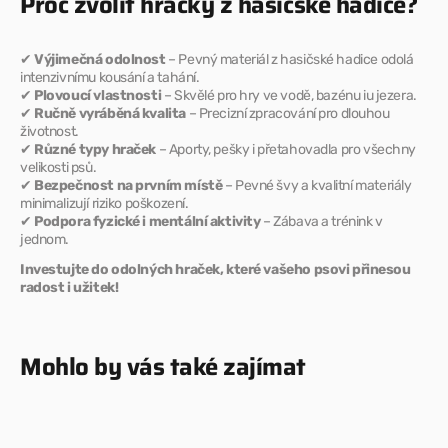
Proč zvolit hračky z hasičské hadice?
✔
Výjimečná odolnost
– Pevný materiál z hasičské hadice odolá
intenzivnímu kousání a tahání.
✔
Plovoucí vlastnosti
– Skvělé pro hry ve vodě, bazénu iu jezera.
✔
Ručně vyráběná kvalita
– Precizní zpracování pro dlouhou
životnost.
✔
Různé typy hraček
– Aporty, pešky i přetahovadla pro všechny
velikosti psů.
✔
Bezpečnost na prvním místě
– Pevné švy a kvalitní materiály
minimalizují riziko poškození.
✔
Podpora fyzické i mentální aktivity
– Zábava a trénink v
jednom.
Investujte do odolných hraček, které vašeho psovi přinesou
radost i užitek!
Mohlo by vás také zajímat