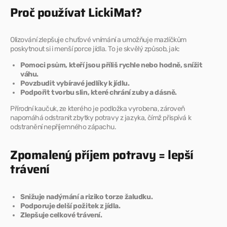
Proč používat LickiMat?
Olizování zlepšuje chuťové vnímání a umožňuje mazlíčkům
poskytnout si i menší porce jídla. To je skvělý způsob, jak:
Pomoci psům, kteří jsou příliš rychle nebo hodně, snížit
váhu.
Povzbudit vybíravé jedlíky k jídlu.
Podpořit tvorbu slin, které chrání zuby a dásně.
Přírodní kaučuk, ze kterého je podložka vyrobena, zároveň
napomáhá odstranit zbytky potravy z jazyka, čímž přispívá k
odstranění nepříjemného zápachu.
Zpomalený příjem potravy = lepší
trávení
Snižuje nadýmání a riziko torze žaludku.
Podporuje delší požitek z jídla.
Zlepšuje celkové trávení.