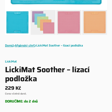
Domů
Afgánský chrt
LickiMat Soother – lízací podložka
LickiMat
LickiMat Soother – lízací
podložka
Běžná
229 Kč
cena
Cena včetně daně.
DORUČÍME: do 2 dnů