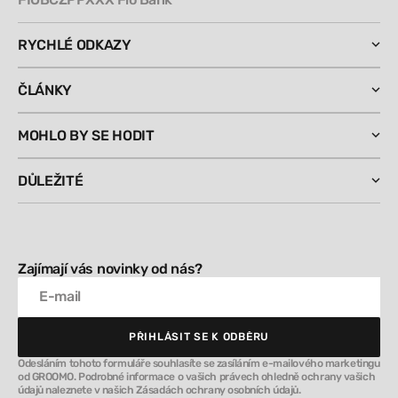
RYCHLÉ ODKAZY
ČLÁNKY
MOHLO BY SE HODIT
DŮLEŽITÉ
Zajímají vás novinky od nás?
E-mail
PŘIHLÁSIT SE K ODBĚRU
PŘIHLÁSIT SE K ODBĚRU
Odesláním tohoto formuláře souhlasíte se zasíláním e-mailového marketingu
od GROOMO. Podrobné informace o vašich právech ohledně ochrany vašich
údajů naleznete v našich Zásadách ochrany osobních údajů.