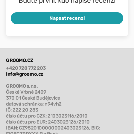
Buďte první, kdo napíše recenzi
Napsat recenzi
GROOMO.CZ
+420 728 772 203
Info@groomo.cz
GROOMO s.r.o.
České Vrbné 2409
370 01 České Budějovice
datová schránka: n94vh2
IČ: 222 20 283
číslo účtu pro CZK: 2103023116/2010
číslo účtu pro EUR: 2403023126/2010
IBAN: CZ9520100000002403023126, BIC:
FIOBCZPPXXX Fio Bank