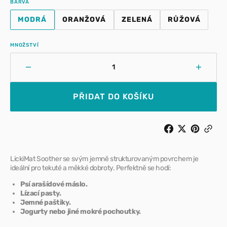
BARVA
MODRÁ
ORANŽOVÁ
ZELENÁ
RŮŽOVÁ
VARIANTA
VARIANTA
VARIANTA
VARIANTA
VYPRODÁNA
VYPRODÁNA
VYPRODÁNA
VYPRODÁ
NEBO
NEBO
NEBO
NEBO
MNOŽSTVÍ
NEDOSTUPNÁ
NEDOSTUPNÁ
NEDOSTUPNÁ
NEDOSTUP
Snížit
Zvýšit
množství
množst
pro
pro
PŘIDAT DO KOŠÍKU
LickiMat
LickiM
Soother
Soothe
–
–
lízací
lízací
podložka
podlož
LickiMat Soother se svým jemně strukturovaným povrchem je
ideální pro tekuté a měkké dobroty. Perfektně se hodí:
Psí arašídové máslo.
Lízací pasty.
Jemné paštiky.
Jogurty nebo jiné mokré pochoutky.