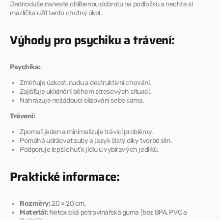
Jednoduše naneste oblíbenou dobrotu na podložku a nechte si
mazlíčka užít tento chutný úkol.
Výhody pro psychiku a trávení:
Psychika:
Zmírňuje úzkost, nudu a destruktivní chování.
Zajišťuje uklidnění během stresových situací.
Nahrazuje nežádoucí olizování sebe sama.
Trávení:
Zpomalí jeden a minimalizuje trávicí problémy.
Pomáhá udržovat zuby a jazyk čistý díky tvorbě slin.
Podporuje lepší chuť k jídlu u vybíravých jedlíků.
Praktické informace:
Rozměry:
20 × 20 cm.
Materiál:
Netoxická potravinářská guma (bez BPA, PVC a