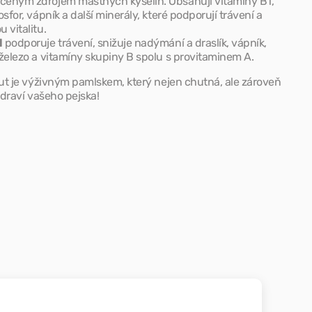
ceným zdrojem mastných kyselin. Obsahují vitamíny B1,
fosfor, vápník a další minerály, které podporují trávení a
cvik
u vitalitu.
l
podporuje trávení, snižuje nadýmání a draslík, vápník,
 železo a vitamíny skupiny B spolu s provitaminem A.
ut je výživným pamlskem, který nejen chutná, ale zároveň
draví vašeho pejska!