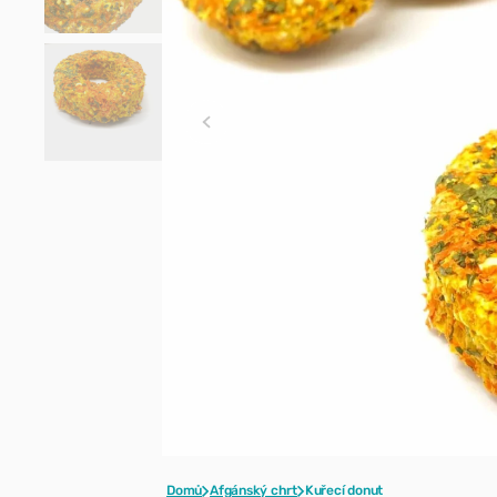
styling
Pečující přípravky a
hojivé kúry
Parfémy
Domů
Afgánský chrt
Kuřecí donut