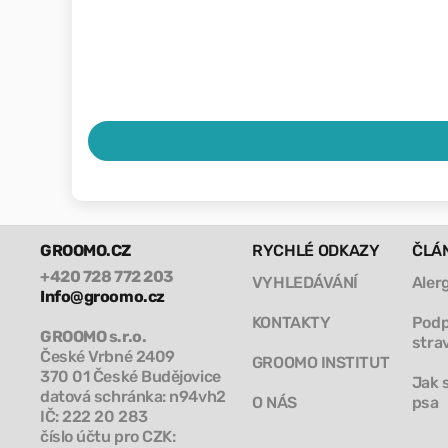
GROOMO.CZ
RYCHLÉ ODKAZY
ČLÁ
+420 728 772 203
VYHLEDÁVÁNÍ
Aler
Info@groomo.cz
KONTAKTY
Podp
GROOMO s.r.o.
stra
České Vrbné 2409
GROOMO INSTITUT
370 01 České Budějovice
Jak 
datová schránka: n94vh2
O NÁS
psa
IČ: 222 20 283
číslo účtu pro CZK: