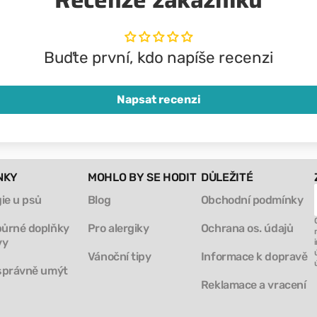
Buďte první, kdo napíše recenzi
Napsat recenzi
NKY
MOHLO BY SE HODIT
DŮLEŽITÉ
gie u psů
Blog
Obchodní podmínky
ůrné doplňky
Pro alergiky
Ochrana os. údajů
vy
Vánoční tipy
Informace k dopravě
správně umýt
Reklamace a vracení