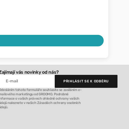
Zajímají vás novinky od nás?
E-mail
PŘIHLÁSIT SE K ODBĚRU
PŘIHLÁSIT SE K ODBĚRU
Odesláním tohoto formuláře souhlasíte se zasíláním e-
mailového marketingu od GROOMO. Podrobné
informace o vašich právech ohledně ochrany vašich
údajů naleznete v našich Zásadách ochrany osobních
údajů.