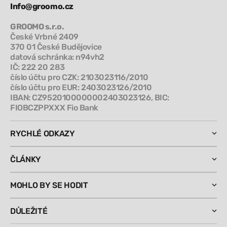
Info@groomo.cz
GROOMO s.r.o.
České Vrbné 2409
370 01 České Budějovice
datová schránka: n94vh2
IČ: 222 20 283
číslo účtu pro CZK: 2103023116/2010
číslo účtu pro EUR: 2403023126/2010
IBAN: CZ9520100000002403023126, BIC:
FIOBCZPPXXX Fio Bank
RYCHLÉ ODKAZY
ČLÁNKY
MOHLO BY SE HODIT
DŮLEŽITÉ