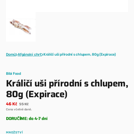
Domů
Afgánský chrt
Králičí uši přírodní s chlupem, 80g (Expirace)
Bibi Food
Králičí uši přírodní s chlupem,
80g (Expirace)
46 Kč
55 Kč
Prodejní
Běžná
Cena včetně daně.
cena
cena
DORUČÍME: do 4-7 dní
MNOŽSTVÍ