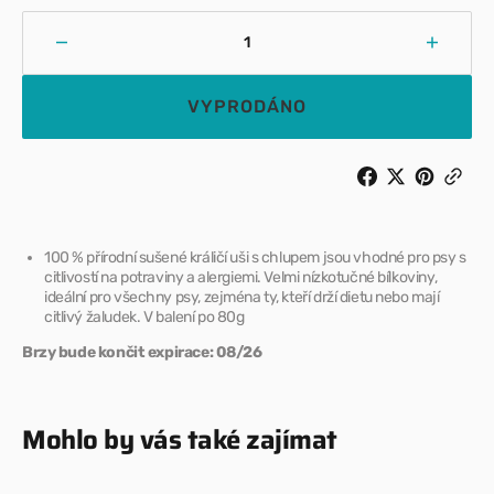
Snížit
Zvýšit
množství
množst
pro
pro
VYPRODÁNO
Králičí
Králičí
uši
uši
přírodní
přírodn
s
s
chlupem,
chlupe
80g
80g
100 % přírodní sušené králičí uši s chlupem jsou vhodné pro psy s
(Expirace)
(Expira
citlivostí na potraviny a alergiemi. Velmi nízkotučné bílkoviny,
ideální pro všechny psy, zejména ty, kteří drží dietu nebo mají
citlivý žaludek. V balení po 80g
Brzy bude končit expirace:
08/26
Mohlo by vás také zajímat