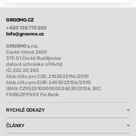
GROOMO.CZ
+420 728 772 203
Info@groomo.cz
GROOMO s.r.o.
České Vrbné 2409
370 01 České Budějovice
datová schránka: n94vh2
IČ: 222 20 283
číslo účtu pro CZK: 2103023116/2010
číslo účtu pro EUR: 2403023126/2010
IBAN: CZ9520100000002403023126, BIC:
FIOBCZPPXXX Fio Bank
RYCHLÉ ODKAZY
ČLÁNKY