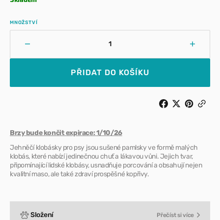
MNOŽSTVÍ
Snížit
Zvýšit
množství
množst
pro
pro
PŘIDAT DO KOŠÍKU
Klobásky
Klobás
se
se
pstruhem,
pstruh
batáty,
batáty,
cuketou
cuketo
a
a
Brzy bude končit expirace:
1/10/26
kokosem
kokos
Jehněčí klobásky pro psy jsou sušené pamlsky ve formě malých
(Expirace)
(Expira
klobás, které nabízí jedinečnou chuť a lákavou vůni. Jejich tvar,
připomínající lidské klobásy, usnadňuje porcování a obsahují nejen
kvalitní maso, ale také zdraví prospěšné kopřivy.
Složení
Přečíst si více