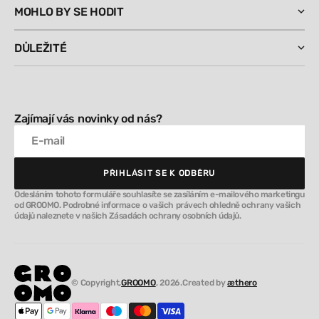
MOHLO BY SE HODIT
DŮLEŽITÉ
Zajímají vás novinky od nás?
E-mail
PŘIHLÁSIT SE K ODBĚRU
PŘIHLÁSIT SE K ODBĚRU
Odesláním tohoto formuláře souhlasíte se zasíláním e-mailového marketingu
od GROOMO. Podrobné informace o vašich právech ohledně ochrany vašich
údajů naleznete v našich Zásadách ochrany osobních údajů.
© Copyright,
GROOMO
, 2026.
Created by
æthero