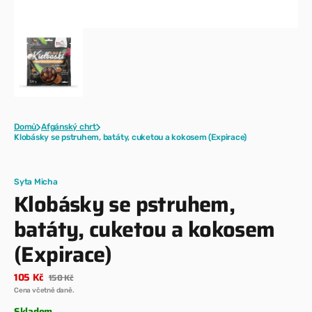
Domů
Afgánský chrt
Klobásky se pstruhem, batáty, cuketou a kokosem (Expirace)
Syta Micha
Klobásky se pstruhem,
batáty, cuketou a kokosem
(Expirace)
105 Kč
150 Kč
Prodejní
Běžná
Cena včetně daně.
cena
cena
Skladem