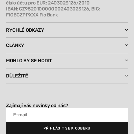
číslo účtu pro EUR: 2403023126/2010
IBAN: CZ9520100000002403023126, BIC:
FIOBCZPPXXX Fio Bank
RYCHLÉ ODKAZY
ČLÁNKY
MOHLO BY SE HODIT
DŮLEŽITÉ
Zajímají vás novinky od nás?
E-mail
PŘIHLÁSIT SE K ODBĚRU