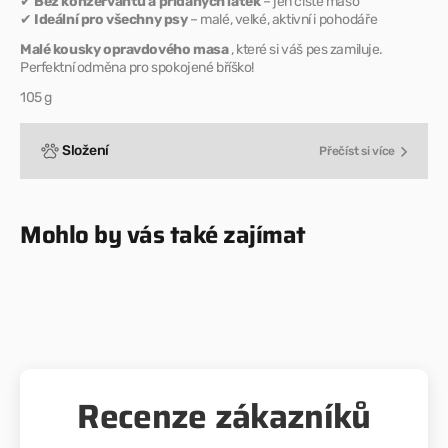
z
z
✔
Bez konzervantů a přidaných látek
– jen čisté maso
✔
Ideální pro všechny psy
– malé, velké, aktivní i pohodáře
tuňáka
tuňáka
Malé kousky opravdového masa
, které si váš pes zamiluje.
Perfektní odměna pro spokojené bříško!
105 g
Složení
Přečíst si více
Mohlo by vás také zajímat
Recenze zákazníků