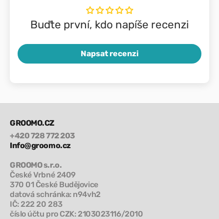
Buďte první, kdo napíše recenzi
Napsat recenzi
GROOMO.CZ
+420 728 772 203
Info@groomo.cz
GROOMO s.r.o.
České Vrbné 2409
370 01 České Budějovice
datová schránka: n94vh2
IČ: 222 20 283
číslo účtu pro CZK: 2103023116/2010