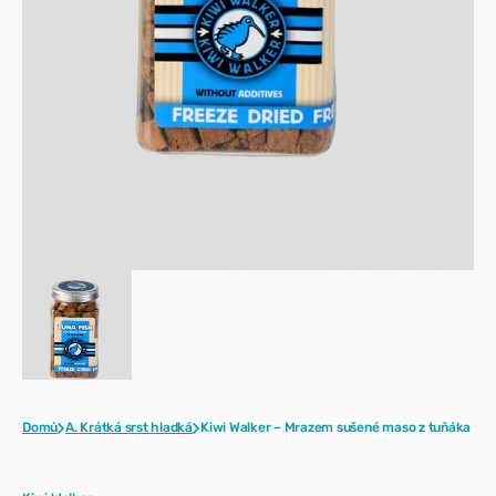
zobrazení
galerie
Domů
A. Krátká srst hladká
Kiwi Walker – Mrazem sušené maso z tuňáka