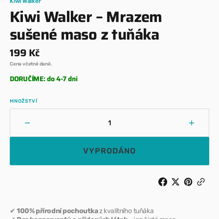
Kiwi Walker
Kiwi Walker – Mrazem
sušené maso z tuňáka
Běžná
199 Kč
cena
Cena včetně daně.
DORUČÍME: do 4-7 dní
MNOŽSTVÍ
Snížit
Zvýšit
množství
množst
pro
pro
VYPRODÁNO
Kiwi
Kiwi
Walker
Walker
–
–
Mrazem
Mraze
sušené
sušen
maso
maso
✔
100% přírodní pochoutka
z kvalitního tuňáka