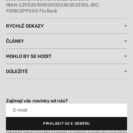
IBAN: CZ9520100000002403023126, BIC:
FIOBCZPPXXX Fio Bank
RYCHLÉ ODKAZY
ČLÁNKY
MOHLO BY SE HODIT
DŮLEŽITÉ
Zajímají vás novinky od nás?
E-mail
PŘIHLÁSIT SE K ODBĚRU
PŘIHLÁSIT SE K ODBĚRU
Odesláním tohoto formuláře souhlasíte se zasíláním e-mailového marketingu