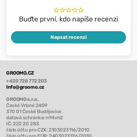
Buďte první, kdo napíše recenzi
Napsat recenzi
GROOMO.CZ
+420 728 772 203
Info@groomo.cz
GROOMO s.r.o.
České Vrbné 2409
370 01 České Budějovice
datová schránka: n94vh2
IČ: 222 20 283
číslo účtu pro CZK: 2103023116/2010
číslo účtu pro EUR: 2403023126/2010