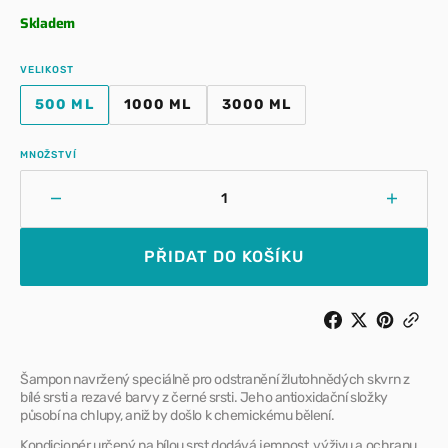
cena
Skladem
VELIKOST
500 ML
1000 ML
3000 ML
VARIANTA
VARIANTA
VARIANTA
VYPRODÁNA
VYPRODÁNA
VYPRODÁNA
NEBO
NEBO
NEBO
MNOŽSTVÍ
NEDOSTUPNÁ
NEDOSTUPNÁ
NEDOSTUPNÁ
Snížit
Zvýšit
množství
množst
pro
pro
PŘIDAT DO KOŠÍKU
ISB
ISB
–
–
Šampon
Šampo
Cristal
Cristal
Clean
Clean
Šampon navržený speciálně pro odstranění žlutohnědých skvrn z
bílé srsti a rezavé barvy z černé srsti. Jeho antioxidační složky
působí na chlupy, aniž by došlo k chemickému bělení.
Kondicionér určený na bílou srst dodává jemnost, výživu a ochranu