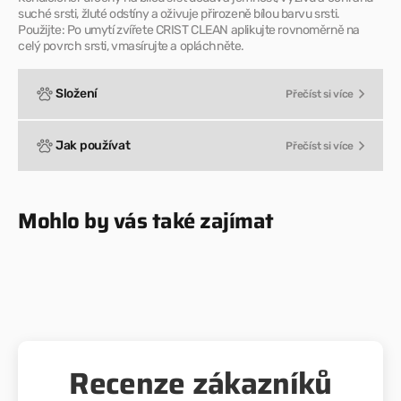
suché srsti, žluté odstíny a oživuje přirozeně bílou barvu srsti.
Použijte: Po umytí zvířete CRIST CLEAN aplikujte rovnoměrně na
celý povrch srsti, vmasírujte a opláchněte.
Složení
Přečíst si více
Jak používat
Přečíst si více
Mohlo by vás také zajímat
Recenze zákazníků