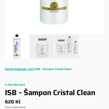
Domů
Afgánský chrt
ISB – Šampon Cristal Clean
Iv San Bernard
ISB – Šampon Cristal Clean
Běžná
620 Kč
Cena včetně daně.