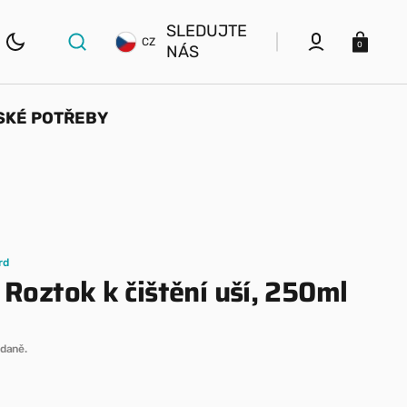
SLEDUJTE
Košík
CZ
0
NÁS
SKÉ POTŘEBY
ELSKÉ
KRMIVA, PAMLSKY A
Y
DOPLŇKY STRAVY
Granule
rd
ní
Konzervy a kapsičky
 Roztok k čištění uší, 250ml
Psí vločky
daně.