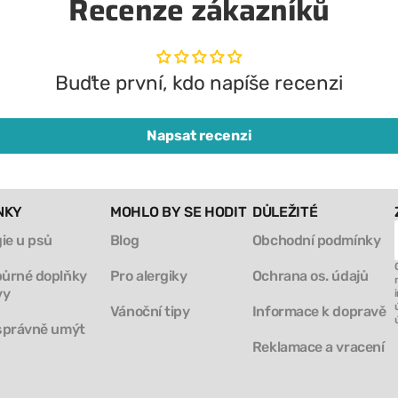
Recenze zákazníků
Buďte první, kdo napíše recenzi
Napsat recenzi
NKY
MOHLO BY SE HODIT
DŮLEŽITÉ
gie u psů
Blog
Obchodní podmínky
ůrné doplňky
Pro alergiky
Ochrana os. údajů
vy
Vánoční tipy
Informace k dopravě
správně umýt
Reklamace a vracení