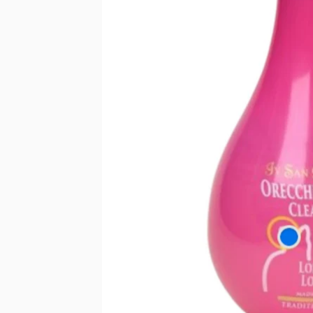
styling
Pečující přípravky a
hojivé kúry
Parfémy