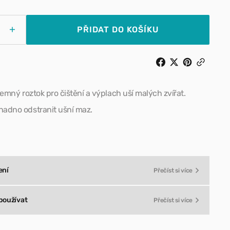
Pamlsky pro psy
PŘIDAT DO KOŠÍKU
Zvýšit
tví
množství
 kšírky
Doplňky stravy pro psy
pro
ISB
–
k
Roztok
jemný roztok pro čištění a výplach uší malých zvířat.
k
í
čištění
adno odstranit ušní maz.
uší,
l
250ml
ení
Přečíst si více
používat
Přečíst si více
úklid