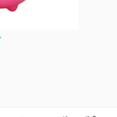
Sport a vý
l