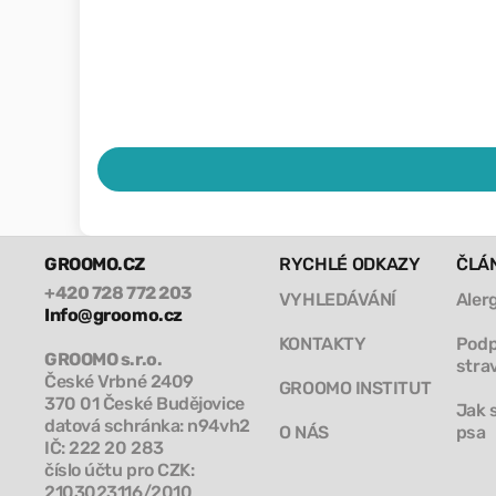
GROOMO.CZ
RYCHLÉ ODKAZY
ČLÁ
+420 728 772 203
VYHLEDÁVÁNÍ
Aler
Info@groomo.cz
KONTAKTY
Podp
GROOMO s.r.o.
stra
České Vrbné 2409
GROOMO INSTITUT
370 01 České Budějovice
Jak 
datová schránka: n94vh2
O NÁS
psa
IČ: 222 20 283
číslo účtu pro CZK:
2103023116/2010