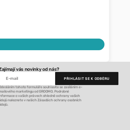
Zajímají vás novinky od nás?
E-mail
PŘIHLÁSIT SE K ODBĚRU
PŘIHLÁSIT SE K ODBĚRU
Odesláním tohoto formuláře souhlasíte se zasíláním e-
mailového marketingu od GROOMO. Podrobné
informace o vašich právech ohledně ochrany vašich
údajů naleznete v našich Zásadách ochrany osobních
údajů.