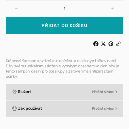
Snížit
Zvýšit
množství
množst
pro
pro
PŘIDAT DO KOŠÍKU
ISB
ISB
–
–
Krémový
Krémo
šampon
šampo
ZOLFO
ZOLF
PLUS
PLUS
Krémový šampon s aktivní koloidní sírou a rostlinnými bílkovinami.
Díky svému unikátnímu složení s vysokým obsahem koloidní síry je
tento šampon ideální pro boj s lupy a zároveň má antiparazitární
účinky.
Složení
Přečíst si více
Jak používat
Přečíst si více