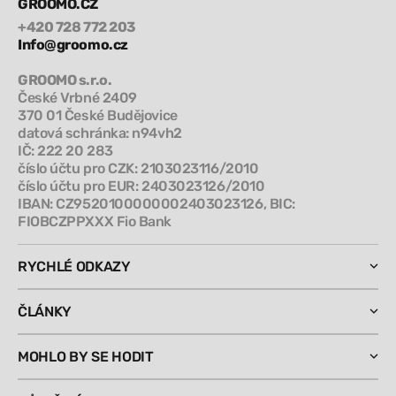
GROOMO.CZ
+420 728 772 203
Info@groomo.cz
GROOMO s.r.o.
České Vrbné 2409
370 01 České Budějovice
datová schránka: n94vh2
IČ: 222 20 283
číslo účtu pro CZK: 2103023116/2010
číslo účtu pro EUR: 2403023126/2010
IBAN: CZ9520100000002403023126, BIC:
FIOBCZPPXXX Fio Bank
RYCHLÉ ODKAZY
ČLÁNKY
MOHLO BY SE HODIT