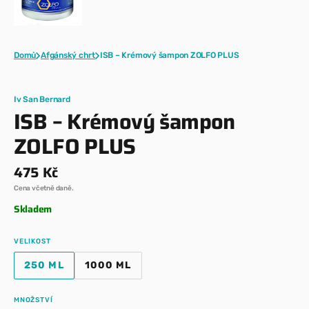
Domů
Afgánský chrt
ISB – Krémový šampon ZOLFO PLUS
Iv San Bernard
ISB – Krémový šampon
ZOLFO PLUS
Běžná
475 Kč
cena
Cena včetně daně.
Skladem
VELIKOST
250 ML
1000 ML
VARIANTA
VARIANTA
VYPRODÁNA
VYPRODÁNA
NEBO
NEBO
MNOŽSTVÍ
NEDOSTUPNÁ
NEDOSTUPNÁ