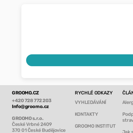
GROOMO.CZ
RYCHLÉ ODKAZY
ČLÁ
+420 728 772 203
VYHLEDÁVÁNÍ
Aler
Info@groomo.cz
KONTAKTY
Podp
GROOMO s.r.o.
stra
České Vrbné 2409
GROOMO INSTITUT
370 01 České Budějovice
Jak 