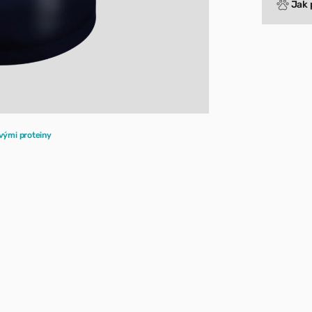
Jak 
Sport a vý
vými proteiny