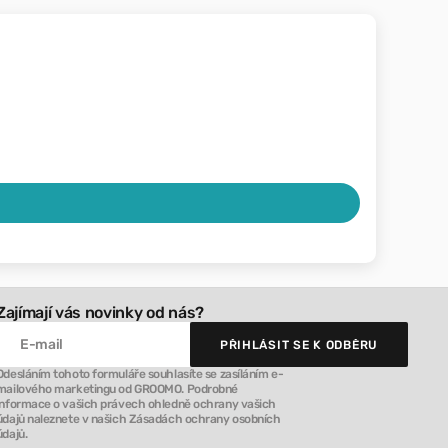
Zajímají vás novinky od nás?
E-mail
PŘIHLÁSIT SE K ODBĚRU
PŘIHLÁSIT SE K ODBĚRU
Odesláním tohoto formuláře souhlasíte se zasíláním e-
mailového marketingu od GROOMO. Podrobné
informace o vašich právech ohledně ochrany vašich
údajů naleznete v našich Zásadách ochrany osobních
údajů.