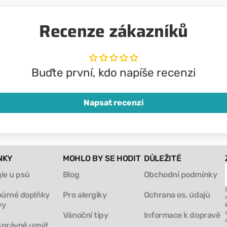
Recenze zákazníků
Buďte první, kdo napíše recenzi
Napsat recenzi
NKY
MOHLO BY SE HODIT
DŮLEŽITÉ
gie u psů
Blog
Obchodní podmínky
ůrné doplňky
Pro alergiky
Ochrana os. údajů
vy
Vánoční tipy
Informace k dopravě
správně umýt