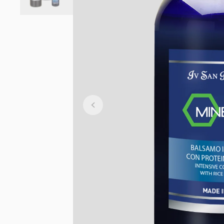
styling
Pečující přípravky a
hojivé kúry
Parfémy