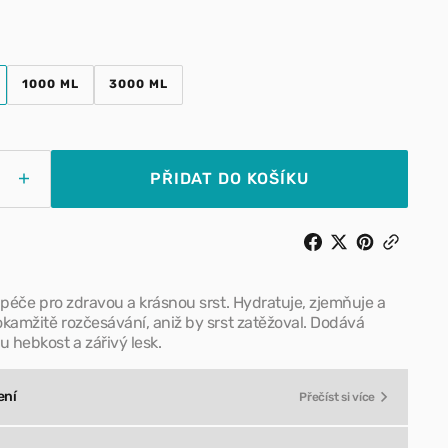
Pamlsky pro psy
1000 ML
3000 ML
 kšírky
Doplňky stravy pro psy
IANTA
VARIANTA
VARIANTA
RODÁNA
VYPRODÁNA
VYPRODÁNA
Otevřít
O
NEBO
NEBO
média
OSTUPNÁ
NEDOSTUPNÁ
NEDOSTUPNÁ
2
v
PŘIDAT DO KOŠÍKU
zobrazení
Zvýšit
galerie
tví
množství
pro
ISB
KR-
24
 péče pro zdravou a krásnou srst. Hydratuje, zjemňuje a
–
kamžitě rozčesávání, aniž by srst zatěžoval. Dodává
cionér
Kondicionér
 hebkost a zářivý lesk.
s
ými
rýžovými
iny
proteiny
ení
Přečíst si více
úklid