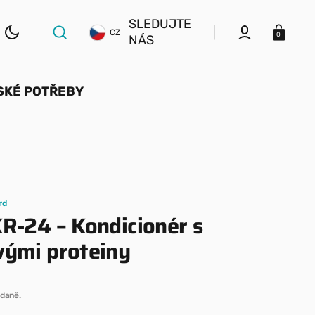
SLEDUJTE
Košík
CZ
0
NÁS
SKÉ POTŘEBY
ELSKÉ
KRMIVA, PAMLSKY A
Y
DOPLŇKY STRAVY
Granule
rd
ní
Konzervy a kapsičky
R-24 – Kondicionér s
vými proteiny
Psí vločky
daně.