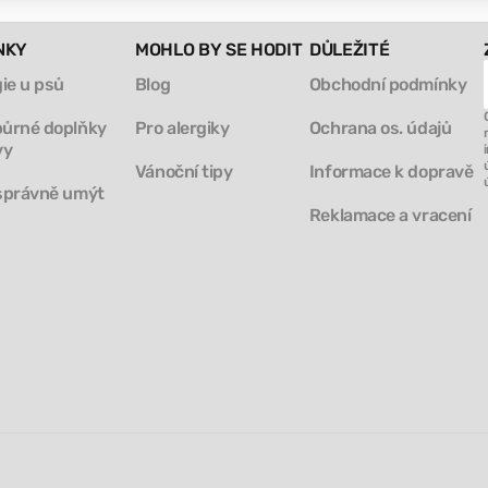
NKY
MOHLO BY SE HODIT
DŮLEŽITÉ
gie u psů
Blog
Obchodní podmínky
ůrné doplňky
Pro alergiky
Ochrana os. údajů
vy
Vánoční tipy
Informace k dopravě
správně umýt
Reklamace a vracení