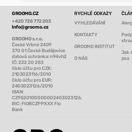
GROOMO.CZ
RYCHLÉ ODKAZY
ČLÁ
+420 728 772 203
VYHLEDÁVÁNÍ
Aler
Info@groomo.cz
KONTAKTY
Podp
GROOMO s.r.o.
stra
České Vrbné 2409
GROOMO INSTITUT
370 01 České Budějovice
Jak 
datová schránka: n94vh2
O NÁS
psa
IČ: 222 20 283
číslo účtu pro CZK:
2103023116/2010
číslo účtu pro EUR:
2403023126/2010
IBAN:
CZ9520100000002403023126,
BIC: FIOBCZPPXXX Fio
Bank