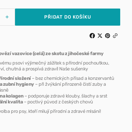
Pamlsky pro psy
PŘIDAT DO KOŠÍKU
Zvýšit
tví
množství
 kšírky
Doplňky stravy pro psy
pro
í
Hovězí
ice
vazovice
(celá)
vězí vazovice (celá) ze skotu z jihočeské farmy
svému psovi výjimečný zážitek s přírodní pochoutkou,
ví, chutná a prospívá zdraví! Naše sušenky
írodní složení
– bez chemických přísad a konzervantů
a zubní hygieny
– při žvýkání přirozeně čistí zuby a
dásně
na kolagen
– podporuje zdravé klouby, šlachy a srst
lní kvalita
– poctivý původ z českých chovů
volba pro psy, kteří milují přírodní a zdravé mlsání!
úklid