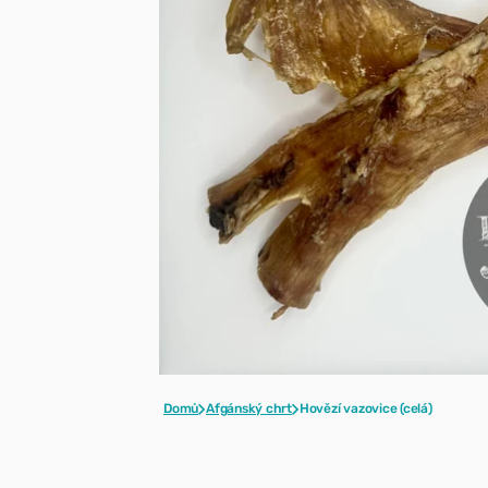
styling
Pečující přípravky a
hojivé kúry
Parfémy
Domů
Afgánský chrt
Hovězí vazovice (celá)