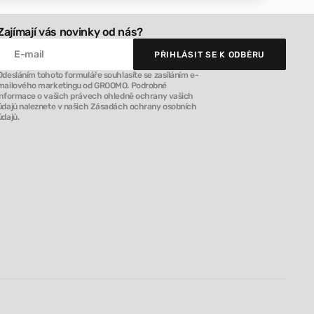
Zajímají vás novinky od nás?
E-mail
PŘIHLÁSIT SE K ODBĚRU
PŘIHLÁSIT SE K ODBĚRU
Odesláním tohoto formuláře souhlasíte se zasíláním e-
mailového marketingu od GROOMO. Podrobné
informace o vašich právech ohledně ochrany vašich
údajů naleznete v našich Zásadách ochrany osobních
údajů.