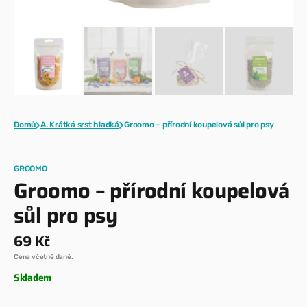
Domů
A. Krátká srst hladká
Groomo – přírodní koupelová sůl pro psy
GROOMO
Groomo – přírodní koupelová
sůl pro psy
Běžná
69 Kč
cena
Cena včetně daně.
Skladem