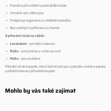
psy
psy
Pomáhá při svědění a podráždění kůže
Vhodná i pro citlivé psy
Podporuje regeneraci a zklidnění pokožky
Bez umělých parfemací a chemie
3 přírodní vůně na výběr:
Levandule
– pro klid a relaxaci
Růže
– pro jemnou a voňavou srst
Máta
– pro osvěžení
Přírodní sůl do koupele, která šetrně pečuje o pokožku vašeho pejska
a přináší relaxaci při každé koupeli.
Mohlo by vás také zajímat