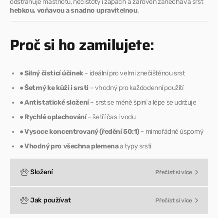
odstraňuje mastnotu, nečistoty i zápach a zároveň zanechává srst
hebkou, voňavou a snadno upravitelnou
.
Proč si ho zamilujete:
●
Silný čisticí účinek
– ideální pro velmi znečištěnou srst
●
Šetrný ke kůži i srsti
– vhodný pro každodenní použití
●
Antistatické složení
– srst se méně špiní a lépe se udržuje
●
Rychlé oplachování
– šetří čas i vodu
●
Vysoce koncentrovaný (ředění 50:1)
– mimořádně úsporný
●
Vhodný pro všechna plemena
a typy srsti
Složení
Přečíst si více
Jak používat
Přečíst si více