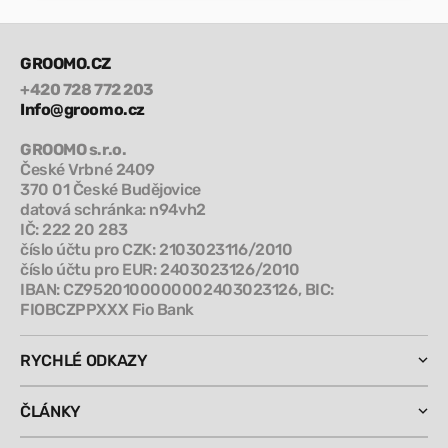
GROOMO.CZ
+420 728 772 203
Info@groomo.cz
GROOMO s.r.o.
České Vrbné 2409
370 01 České Budějovice
datová schránka: n94vh2
IČ: 222 20 283
číslo účtu pro CZK: 2103023116/2010
číslo účtu pro EUR: 2403023126/2010
IBAN: CZ9520100000002403023126, BIC:
FIOBCZPPXXX Fio Bank
RYCHLÉ ODKAZY
ČLÁNKY