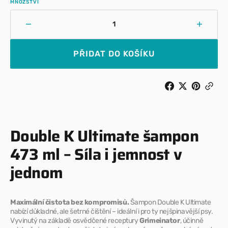
MNOŽSTVÍ
Snížit
Zvýšit
množství
množst
pro
pro
PŘIDAT DO KOŠÍKU
Double
Double
K
K
Ultimate
Ultima
čistící
čistící
šampon
šampo
473
473
ml
ml
Double K Ultimate šampon
473 ml – Síla i jemnost v
jednom
Maximální čistota bez kompromisů.
Šampon Double K Ultimate
nabízí důkladné, ale šetrné čištění – ideální i pro ty nejšpinavější psy.
Vyvinutý na základě osvědčené receptury
Grimeinator
, účinně