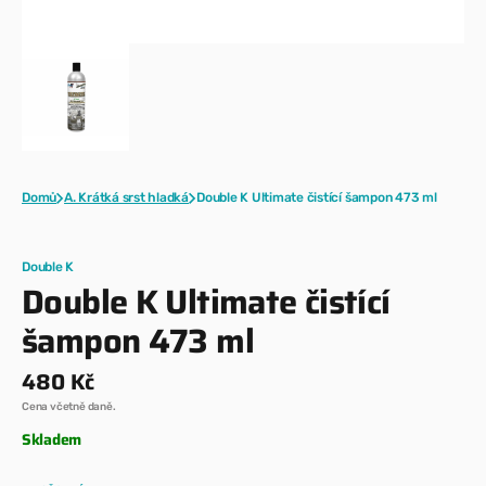
Domů
A. Krátká srst hladká
Double K Ultimate čistící šampon 473 ml
Double K
Double K Ultimate čistící
šampon 473 ml
Běžná
480 Kč
cena
Cena včetně daně.
Skladem