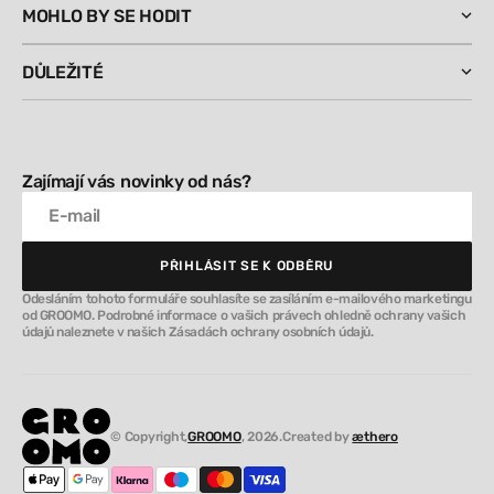
MOHLO BY SE HODIT
DŮLEŽITÉ
Zajímají vás novinky od nás?
E-mail
PŘIHLÁSIT SE K ODBĚRU
PŘIHLÁSIT SE K ODBĚRU
Odesláním tohoto formuláře souhlasíte se zasíláním e-mailového marketingu
od GROOMO. Podrobné informace o vašich právech ohledně ochrany vašich
údajů naleznete v našich Zásadách ochrany osobních údajů.
© Copyright,
GROOMO
, 2026.
Created by
æthero