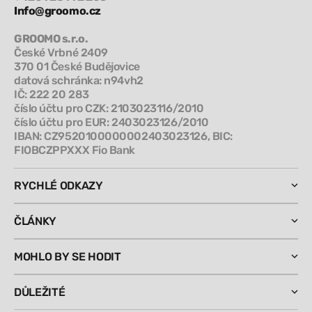
Info@groomo.cz
GROOMO s.r.o.
České Vrbné 2409
370 01 České Budějovice
datová schránka: n94vh2
IČ: 222 20 283
číslo účtu pro CZK: 2103023116/2010
číslo účtu pro EUR: 2403023126/2010
IBAN: CZ9520100000002403023126, BIC:
FIOBCZPPXXX Fio Bank
RYCHLÉ ODKAZY
ČLÁNKY
MOHLO BY SE HODIT
DŮLEŽITÉ