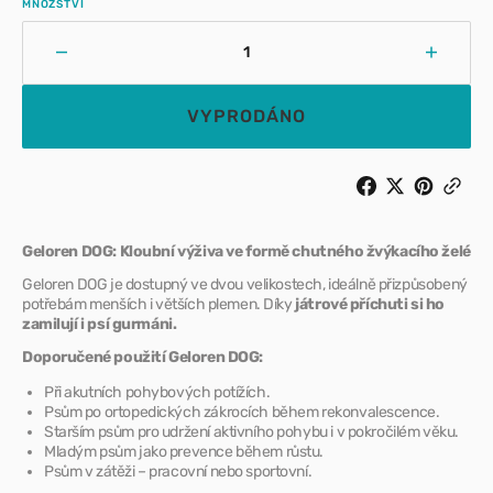
MNOŽSTVÍ
Snížit
Zvýšit
množství
množst
pro
pro
VYPRODÁNO
Contipro
Contip
Geloren
Gelore
Dog
Dog
S–
S–
M
M
(60
(60
Geloren DOG: Kloubní výživa ve formě chutného žvýkacího želé
tbl)
tbl)
Geloren DOG je dostupný ve dvou velikostech, ideálně přizpůsobený
180
180
potřebám menších i větších plemen. Díky
játrové příchuti si ho
g
g
zamilují i psí gurmáni.
Doporučené použití Geloren DOG:
Při akutních pohybových potížích.
Psům po ortopedických zákrocích během rekonvalescence.
Starším psům pro udržení aktivního pohybu i v pokročilém věku.
Mladým psům jako prevence během růstu.
Psům v zátěži – pracovní nebo sportovní.