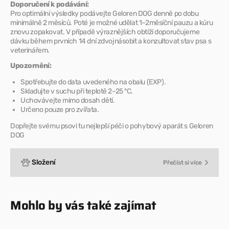
Doporučení k podávání:
Pro optimální výsledky podávejte Geloren DOG denně po dobu
minimálně 2 měsíců. Poté je možné udělat 1–2měsíční pauzu a kúru
znovu zopakovat. V případě výraznějších obtíží doporučujeme
dávku během prvních 14 dní zdvojnásobit a konzultovat stav psa s
veterinářem.
Upozornění:
Spotřebujte do data uvedeného na obalu (EXP).
Skladujte v suchu při teplotě 2–25 °C.
Uchovávejte mimo dosah dětí.
Určeno pouze pro zvířata.
Dopřejte svému psovi tu nejlepší péči o pohybový aparát s Geloren
DOG
Složení
Přečíst si více
Mohlo by vás také zajímat