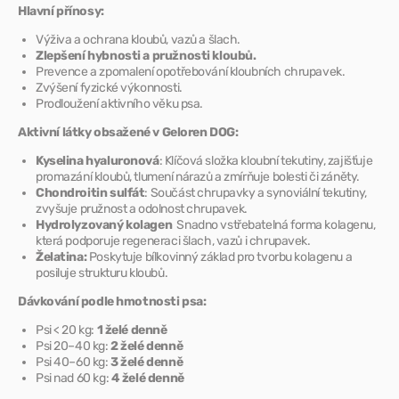
Hlavní přínosy:
Výživa a ochrana kloubů, vazů a šlach.
Zlepšení hybnosti a pružnosti kloubů.
Prevence a zpomalení opotřebování kloubních chrupavek.
Zvýšení fyzické výkonnosti.
Prodloužení aktivního věku psa.
Aktivní látky obsažené v Geloren DOG:
Kyselina hyaluronová
: Klíčová složka kloubní tekutiny, zajišťuje
promazání kloubů, tlumení nárazů a zmírňuje bolesti či záněty.
Chondroitin sulfát
: Součást chrupavky a synoviální tekutiny,
zvyšuje pružnost a odolnost chrupavek.
Hydrolyzovaný kolagen
Snadno vstřebatelná forma kolagenu,
která podporuje regeneraci šlach, vazů i chrupavek.
Želatina:
Poskytuje bílkovinný základ pro tvorbu kolagenu a
posiluje strukturu kloubů.
Dávkování podle hmotnosti psa:
Psi < 20 kg:
1 želé denně
Psi 20–40 kg:
2 želé denně
Psi 40–60 kg:
3 želé denně
Psi nad 60 kg:
4 želé denně