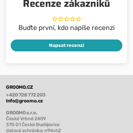
Recenze zákazníků
Buďte první, kdo napíše recenzi
Napsat recenzi
GROOMO.CZ
+420 728 772 203
Info@groomo.cz
GROOMO s.r.o.
České Vrbné 2409
370 01 České Budějovice
datová schránka: n94vh2