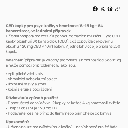
olej
olej
pro
pro
psy
psy
5%,
5%,
10
10
CBD kapky pro psy a kočky s hmotností 5–15 kg – 5%
ml
ml
koncentrace, veterinární přípravek
Přírodní podpora pro zdraví a pohodu domácích mazlíčků. Tyto CBD
kapky obsahují 5% kanabidiolu (CBD), což odpovídá celkovému
obsahu 420 mg CBD v 10ml balení. V jedné lahvičce je přibližně 250
kapek.
Veterinární přípravek je vhodný pro zvířata s hmotností od 5 do 15 kg
a může pomoci při problémech, jako jsou:
• epileptické záchvaty
• chronická nebo akutní bolest
• úzkostné stavy a stres
• kožní alergie a podráždění
Dávkování a způsob použití:
• Doporučená denní dávka: 2 kapky na každé 4 kg hmotnosti zvířete
• 1 kapka obsahuje 1,90 mg CBD
• Podávejte ideálně přímo do tlamy nebo přimíchejte do krmiva
Upozornění:
• Určeno pouze pro zvířata (psi a kočky) – není vhodné pro štěňata