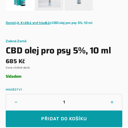
Domů
A. Krátká srst hladká
CBD olej pro psy 5%, 10 ml
Zelená Země
CBD olej pro psy 5%, 10 ml
Běžná
685 Kč
cena
Cena včetně daně.
Skladem
MNOŽSTVÍ
Snížit
Zvýšit
množství
množst
pro
pro
PŘIDAT DO KOŠÍKU
CBD
CBD