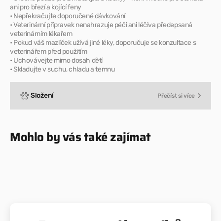
ani pro březí a kojící feny
• Nepřekračujte doporučené dávkování
• Veterinární přípravek nenahrazuje péči ani léčiva předepsaná
veterinárním lékařem
• Pokud váš mazlíček užívá jiné léky, doporučuje se konzultace s
veterinářem před použitím
• Uchovávejte mimo dosah dětí
• Skladujte v suchu, chladu a temnu
Složení
Přečíst si více
Mohlo by vás také zajímat