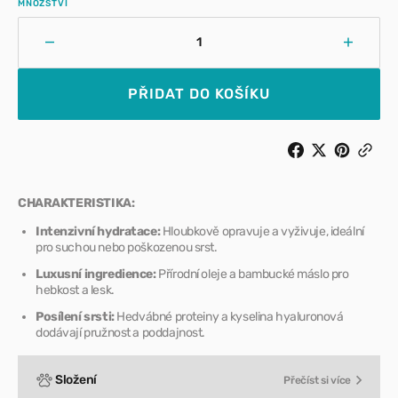
MNOŽSTVÍ
Snížit
Zvýšit
množství
množst
pro
pro
PŘIDAT DO KOŠÍKU
Burbur
Burbur
Aura
Aura
Kondicionér
Kondic
VoluLux
VoluLu
250ml
250ml
CHARAKTERISTIKA:
Intenzivní hydratace:
Hloubkově opravuje a vyživuje, ideální
pro suchou nebo poškozenou srst.
Luxusní ingredience:
Přírodní oleje a bambucké máslo pro
hebkost a lesk.
Posílení srsti:
Hedvábné proteiny a kyselina hyaluronová
dodávají pružnost a poddajnost.
Složení
Přečíst si více