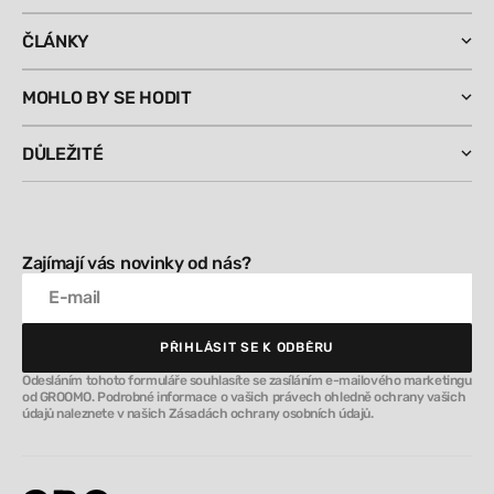
ČLÁNKY
MOHLO BY SE HODIT
DŮLEŽITÉ
Zajímají vás novinky od nás?
E-mail
PŘIHLÁSIT SE K ODBĚRU
PŘIHLÁSIT SE K ODBĚRU
Odesláním tohoto formuláře souhlasíte se zasíláním e-mailového marketingu
od GROOMO. Podrobné informace o vašich právech ohledně ochrany vašich
údajů naleznete v našich Zásadách ochrany osobních údajů.