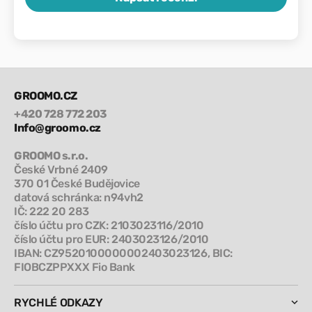
GROOMO.CZ
+420 728 772 203
Info@groomo.cz
GROOMO s.r.o.
České Vrbné 2409
370 01 České Budějovice
datová schránka: n94vh2
IČ: 222 20 283
číslo účtu pro CZK: 2103023116/2010
číslo účtu pro EUR: 2403023126/2010
IBAN: CZ9520100000002403023126, BIC:
FIOBCZPPXXX Fio Bank
RYCHLÉ ODKAZY