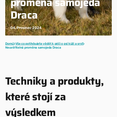
proměna samojeda
Draca
04. Prosinec 2024
Domů
Vše co potřebujete vědět k péči o psí kůži a srst
Neuvěřitelná proměna samojeda Draca
Techniky a produkty,
které stojí za
výsledkem