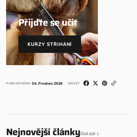
Přijďte se učit
KURZY STŘIHÁNÍ
KURZY STŘIHÁNÍ
04. Prosinec 2024
PUBLIKOVÁNO
SDÍLET
Nejnovější články
Číst dál