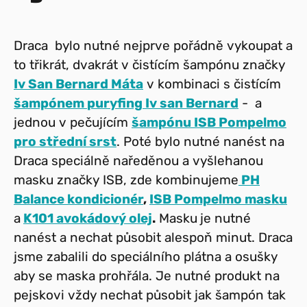
Draca bylo nutné nejprve pořádně vykoupat a
to třikrát, dvakrát v čistícím šampónu značky
Iv San Bernard Máta
v kombinaci s čistícím
šampónem
puryfing
Iv san Bernard
- a
jednou v pečujícím
šampónu ISB Pompelmo
pro střední srst
. Poté bylo nutné nanést na
Draca speciálně naředěnou a vyšlehanou
masku značky ISB, zde kombinujeme
PH
Balance kondicionér
,
ISB Pompelmo masku
a
K101 avokádový olej
.
Masku
je nutné
nanést a nechat působit alespoň minut. Draca
jsme zabalili do speciálního plátna a osušky
aby se maska prohřála. Je nutné produkt na
pejskovi vždy nechat působit jak šampón tak