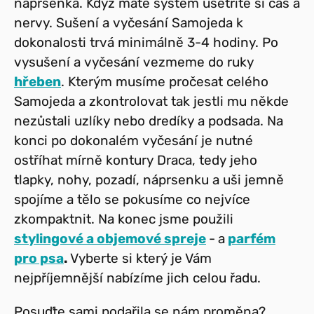
náprsenka. Když máte systém ušetříte si čas a
nervy. Sušení a vyčesání Samojeda k
dokonalosti trvá minimálně 3-4 hodiny. Po
vysušení a vyčesání vezmeme do ruky
hřeben
. Kterým musíme pročesat celého
Samojeda a zkontrolovat tak jestli mu někde
nezůstali uzlíky nebo dredíky a podsada. Na
konci po dokonalém vyčesání je nutné
ostříhat mírně kontury Draca, tedy jeho
tlapky, nohy, pozadí, náprsenku a uši jemně
spojíme a tělo se pokusíme co nejvíce
zkompaktnit. Na konec jsme použili
stylingové a objemové spreje
-
a
parfém
pro psa
.
Vyberte si k
terý je Vám
nejpříjemnější nabízíme jich celou řadu.
Posuďte sami podařila
se nám proměna?