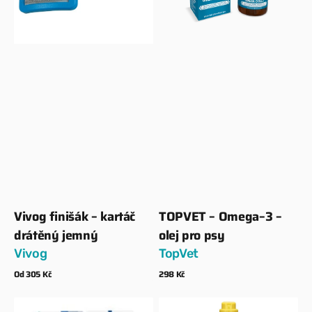
jemný
olej
pro
psy
Vivog finišák – kartáč
TOPVET – Omega–3 –
Dodavatel:
Dodavatel:
drátěný jemný
olej pro psy
Vivog
TopVet
Běžná
Od 305 Kč
Běžná
298 Kč
cena
cena
Zobrazit detaily
Zobrazit detaily
C.E.T.
ISB