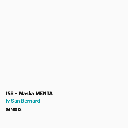
ISB – Maska MENTA
Dodavatel:
Iv San Bernard
Běžná
Od 460 Kč
cena
Zobrazit detaily