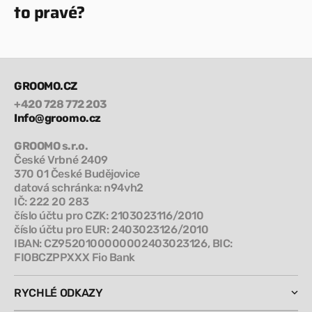
to pravé?
GROOMO.CZ
+420 728 772 203
Info@groomo.cz
GROOMO s.r.o.
České Vrbné 2409
370 01 České Budějovice
datová schránka: n94vh2
IČ: 222 20 283
číslo účtu pro CZK: 2103023116/2010
číslo účtu pro EUR: 2403023126/2010
IBAN: CZ9520100000002403023126, BIC:
FIOBCZPPXXX Fio Bank
RYCHLÉ ODKAZY