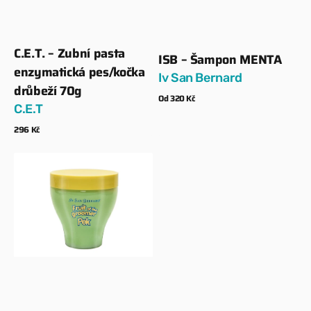
C.E.T. – Zubní pasta
Dodavatel:
ISB – Šampon MENTA
Dodavatel:
enzymatická pes/kočka
Iv San Bernard
drůbeží 70g
Běžná
Od 320 Kč
C.E.T
cena
Zobrazit detaily
Běžná
296 Kč
cena
Zobrazit detaily
ISB
–
Maska
MENTA