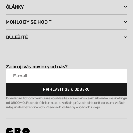
ČLÁNKY
MOHLO BY SE HODIT
DŮLEŽITÉ
Zajímají vás novinky od nás?
E-mail
PŘIHLÁSIT SE K ODBĚRU
PŘIHLÁSIT SE K ODBĚRU
Odesláním tohoto formuláře souhlasíte se zasíláním e-mailového marketingu
od GROOMO. Podrobné informace o vašich právech ohledně ochrany vašich
údajů naleznete v našich Zásadách ochrany osobních údajů.