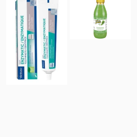
–
–
Zubní
Šampon
pasta
MENTA
enzymatická
pes/kočka
drůbeží
70g