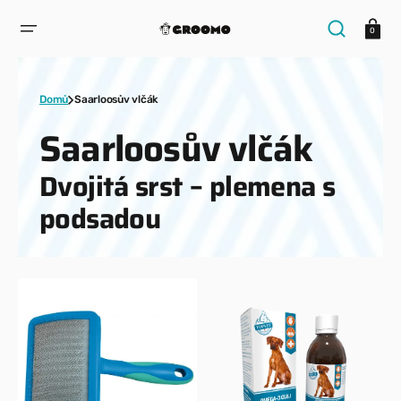
PŘESKOČIT
NA
Košík
OBSAH
0
Domů
Saarloosův vlčák
Kolekce:
Saarloosův vlčák
Dvojitá srst – plemena s
podsadou
Vivog
TOPVET
finišák
–
–
Omega–
kartáč
3
drátěný
–