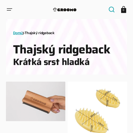
PŘESKOČIT
NA
Košík
OBSAH
0
Domů
Thajský ridgeback
Kolekce:
Thajský ridgeback
Krátká srst hladká
GROOMO
Gumový
kartáč
kartáč
–
na
efektivní
nadměrné
péče
línání
(nejen)