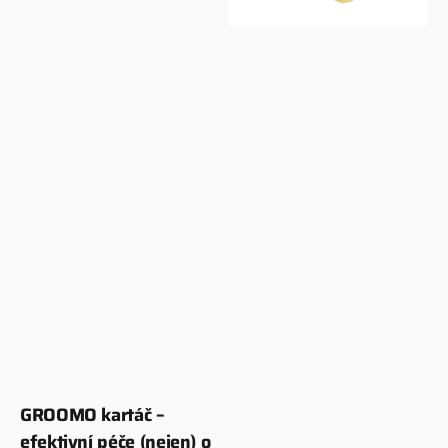
o
krátkou
srst
psů
i
koní
GROOMO kartáč –
Dodavatel:
efektivní péče (nejen) o