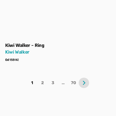
Kiwi Walker – Ring
Dodavatel:
Kiwi Walker
Běžná
Od 159 Kč
cena
Zobrazit detaily
1
2
3
…
70