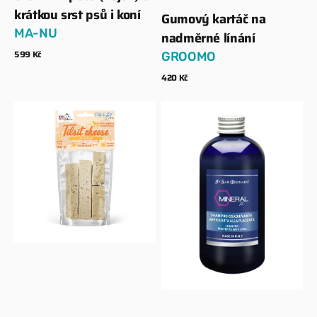
krátkou srst psů i koní
Gumový kartáč na
Dodavatel:
MA-NU
nadměrné línání
Běžná
599 Kč
GROOMO
cena
Zobrazit detaily
Běžná
420 Kč
cena
Zobrazit detaily
100%
ISB
Lyofilizovaný
–
sýr
Šampon
100g
–
Mineral
H
–
Proti
nadměrnému
línání