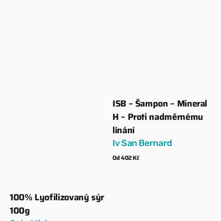
ISB – Šampon – Mineral
Dodavatel:
H – Proti nadměrnému
línání
Iv San Bernard
Běžná
Od 402 Kč
cena
Zobrazit detaily
100% Lyofilizovaný sýr
Dodavatel:
100g