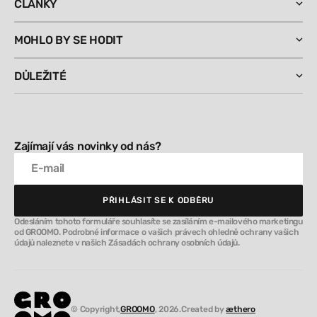
ČLÁNKY
MOHLO BY SE HODIT
DŮLEŽITÉ
Zajímají vás novinky od nás?
E-mail
PŘIHLÁSIT SE K ODBĚRU
PŘIHLÁSIT SE K ODBĚRU
Odesláním tohoto formuláře souhlasíte se zasíláním e-mailového marketingu
od GROOMO. Podrobné informace o vašich právech ohledně ochrany vašich
údajů naleznete v našich Zásadách ochrany osobních údajů.
© Copyright,
GROOMO
, 2026.
Created by
æthero