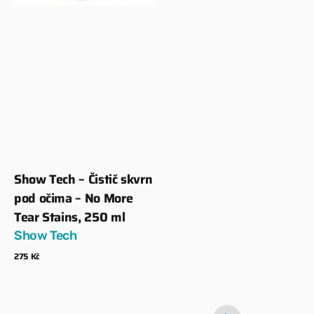
Show Tech – Čistič skvrn
Dodavatel:
pod očima – No More
Tear Stains, 250 ml
Show Tech
Běžná
275 Kč
cena
Zobrazit detaily