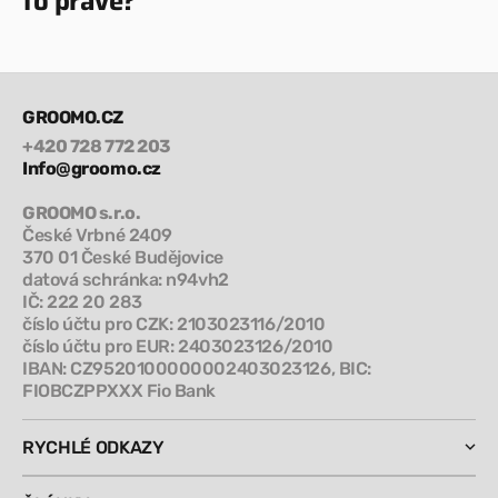
to pravé?
GROOMO.CZ
+420 728 772 203
Info@groomo.cz
GROOMO s.r.o.
České Vrbné 2409
370 01 České Budějovice
datová schránka: n94vh2
IČ: 222 20 283
číslo účtu pro CZK: 2103023116/2010
číslo účtu pro EUR: 2403023126/2010
IBAN: CZ9520100000002403023126, BIC:
FIOBCZPPXXX Fio Bank
RYCHLÉ ODKAZY