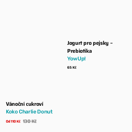
Jogurt pro pejsky –
Dodavatel:
Prebiotika
YowUp!
Běžná
65 Kč
cena
Zobrazit detaily
Vánoční cukroví
Dodavatel:
Koko Charlie Donut
130 Kč
Od 110 Kč
Prodejní
Běžná
Zobrazit detaily