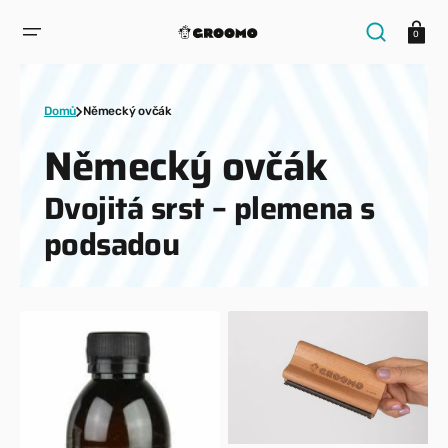
PŘESKOČIT
NA
Košík
OBSAH
0
Domů
Německý ovčák
Kolekce:
Německý ovčák
Dvojitá srst – plemena s
podsadou
Bajazin
GROOMO
pudr
kartáč
–
efektivní
péče