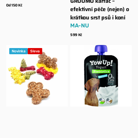
GROOMO kartáč –
Dodavatel:
Běžná
Od 150 Kč
efektivní péče (nejen) o
cena
Zobrazit detaily
krátkou srst psů i koní
MA-NU
Běžná
599 Kč
cena
Zobrazit detaily
Vánoční
Jogurt
Novinka
Sleva
cukroví
pro
pejsky
–
Prebiotika