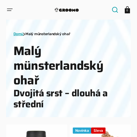
PŘESKOČIT
NA
Košík
OBSAH
0
Domů
Malý münsterlandský ohař
Kolekce:
Malý
münsterlandský
ohař
Dvojitá srst – dlouhá a
střední
Bajazin
Vánoční
Novinka
Sleva