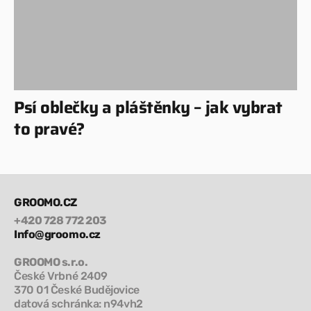
Psí oblečky a pláštěnky – jak vybrat
to pravé?
GROOMO.CZ
+420 728 772 203
Info@groomo.cz
GROOMO s.r.o.
České Vrbné 2409
370 01 České Budějovice
datová schránka: n94vh2