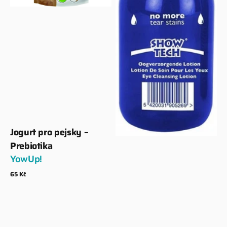
očima
–
No
More
Tear
Stains,
250
ml
Jogurt pro pejsky –
Dodavatel:
Prebiotika
YowUp!
Běžná
65 Kč
cena
Zobrazit detaily