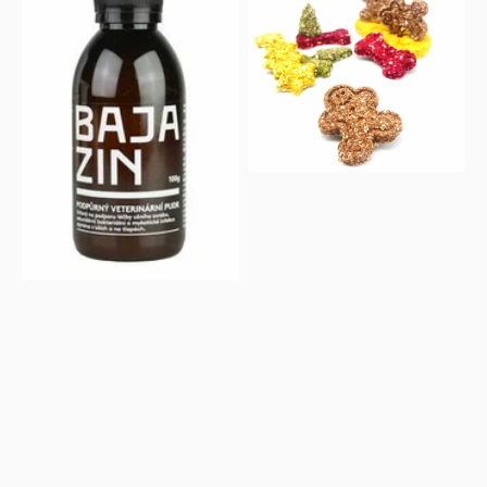
pudr
cukroví