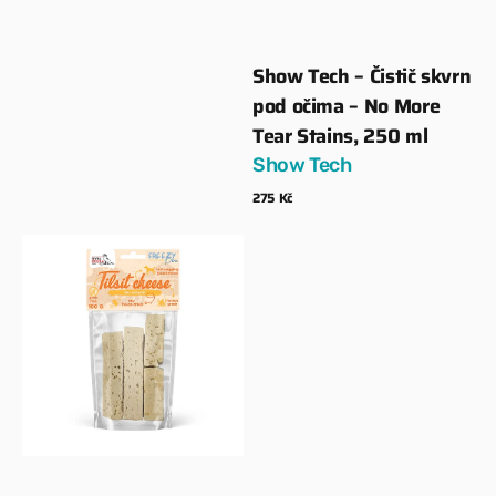
Show Tech – Čistič skvrn
Dodavatel:
pod očima – No More
Tear Stains, 250 ml
Show Tech
Běžná
275 Kč
cena
Zobrazit detaily
100%
Lyofilizovaný
sýr
100g