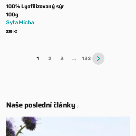
100% Lyofilizovaný sýr
Dodavatel:
100g
Syta Micha
Běžná
229 Kč
cena
Zobrazit detaily
1
2
3
…
132
Naše poslední články