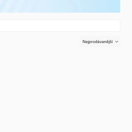
Pamlsky pro psy
 kšírky
Doplňky stravy pro psy
Nejprodávanější
úklid