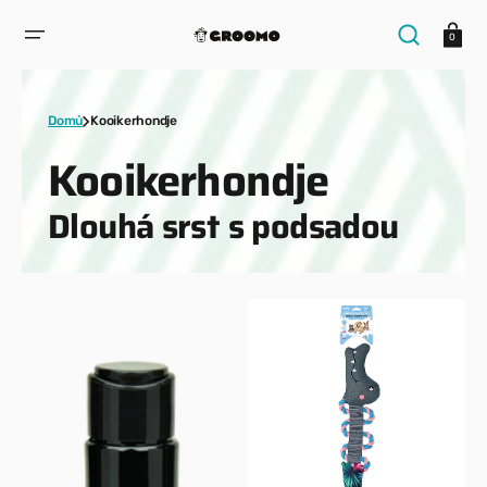
PŘESKOČIT
NA
Košík
OBSAH
0
Domů
Kooikerhondje
Kolekce:
Kooikerhondje
Dlouhá srst s podsadou
ISB
CoolPets
–
–
Šampon
hračka
–
do
Černá
vody
vášeň
–