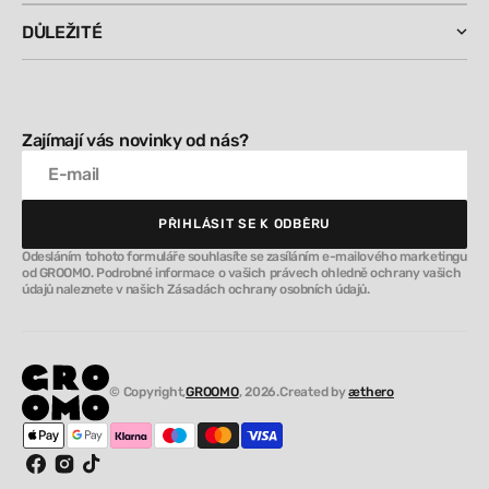
DŮLEŽITÉ
Zajímají vás novinky od nás?
E-mail
PŘIHLÁSIT SE K ODBĚRU
PŘIHLÁSIT SE K ODBĚRU
Odesláním tohoto formuláře souhlasíte se zasíláním e-mailového marketingu
od GROOMO. Podrobné informace o vašich právech ohledně ochrany vašich
údajů naleznete v našich Zásadách ochrany osobních údajů.
© Copyright,
GROOMO
, 2026.
Created by
æthero
Facebook
Instagram
TikTok