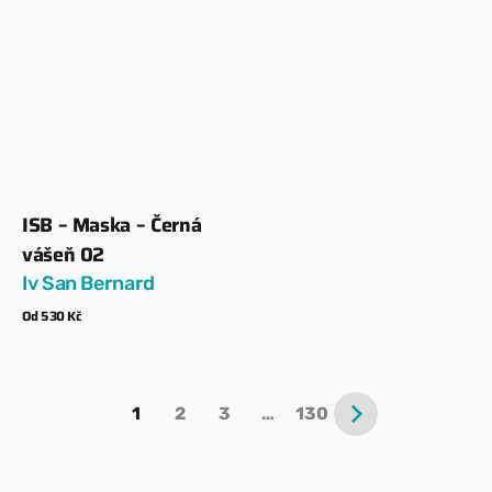
ISB – Maska – Černá
Dodavatel:
vášeň 02
Iv San Bernard
Běžná
Od 530 Kč
cena
Zobrazit detaily
1
2
3
…
130