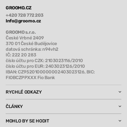
GROOMO.CZ
+420 728 772 203
Info@groomo.cz
GROOMO s.r.o.
České Vrbné 2409
370 01 České Budějovice
datová schránka: n94vh2
IČ: 222 20 283
číslo účtu pro CZK: 2103023116/2010
číslo účtu pro EUR: 2403023126/2010
IBAN: CZ9520100000002403023126, BIC:
FIOBCZPPXXX Fio Bank
RYCHLÉ ODKAZY
ČLÁNKY
MOHLO BY SE HODIT