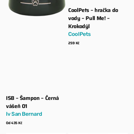
CoolPets – hračka do
Dodavatel:
vody – Pull Me! –
Krokodýl
CoolPets
Běžná
259 Kč
cena
Zobrazit detaily
ISB – Šampon – Černá
Dodavatel:
vášeň 01
Iv San Bernard
Běžná
Od 435 Kč
cena
Zobrazit detaily