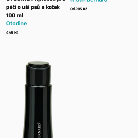
péči o uši psů a koček
Běžná
Od 285 Kč
100 ml
cena
Zobrazit detaily
Otodine
Běžná
445 Kč
cena
Zobrazit detaily
ISB
–
Maska
–
Černá
vášeň
02