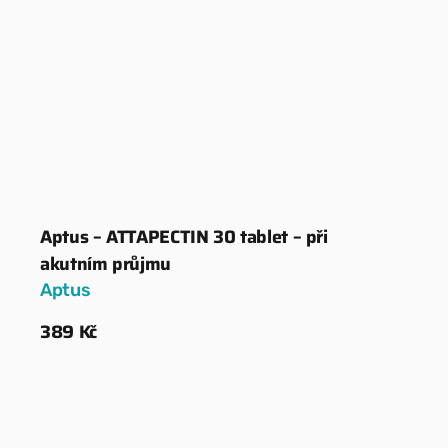
Aptus – ATTAPECTIN 30 tablet – při
Dodavatel:
akutním průjmu
Aptus
Běžná
389 Kč
cena
Zobrazit detaily