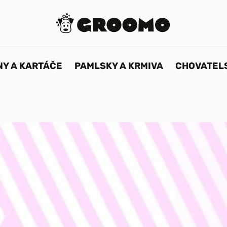
Y A KARTÁČE
PAMLSKY A KRMIVA
CHOVATEL
RTÁČE
PÉČE O ZUBY, UŠI,
CHOVAT
VENÍ
OČI, DRÁPKY,
POTŘEB
TLAPKY A ČUMÁČEK
Hračky
Dentální hygiena
e
Psí obleče
Péče o uši a oči
Obojky
Péče o drápky, tlapky a
čumáček