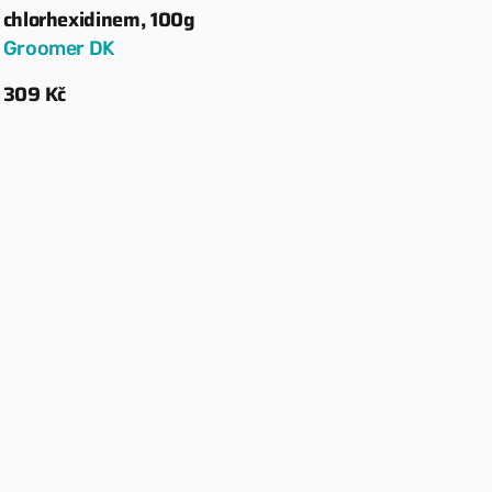
chlorhexidinem, 100g
Groomer DK
Běžná
309 Kč
cena
Zobrazit detaily