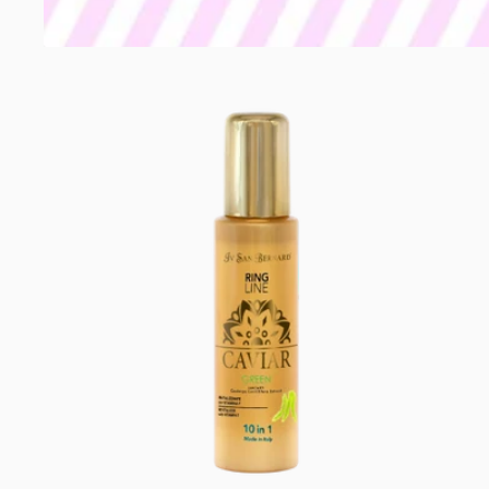
styling
10
Pečující přípravky a
IN
hojivé kúry
1
GREEN
Parfémy