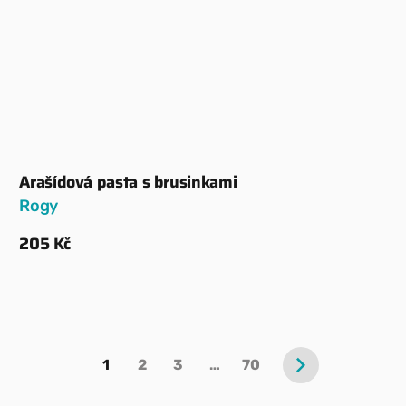
Arašídová pasta s brusinkami
Dodavatel:
Rogy
Běžná
205 Kč
cena
Zobrazit detaily
1
2
3
…
70