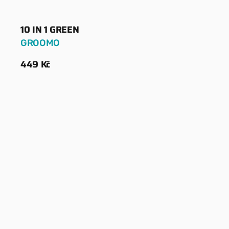
10 IN 1 GREEN
Dodavatel:
GROOMO
Běžná
449 Kč
cena
Zobrazit detaily