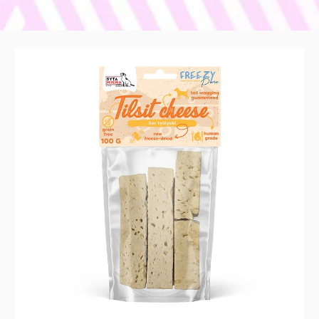
Vodítka
100%
Postroje a
Lyofilizovaný
sýr
100g
Cestování
Pelíšky
Misky
Hygiena a 