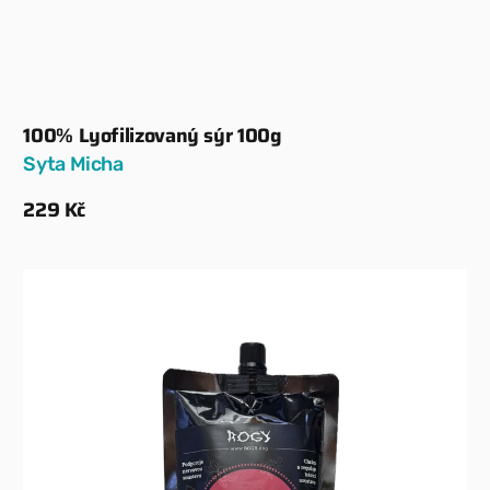
100% Lyofilizovaný sýr 100g
Dodavatel:
Syta Micha
Běžná
229 Kč
cena
Zobrazit detaily
Arašídová
pasta
s
brusinkami