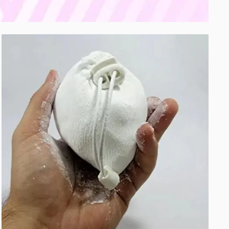
Pamlsky pro psy
Antibakteriální
 kšírky
Doplňky stravy pro psy
křídová
kulička
s
chlorhexidinem,
100g
úklid