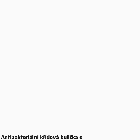
Antibakteriální křídová kulička s
Dodavatel: