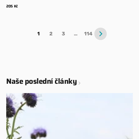
Běžná
205 Kč
cena
Zobrazit detaily
1
2
3
…
114
Naše poslední články