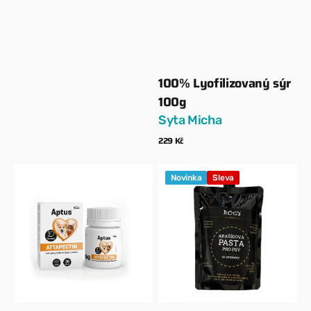
100% Lyofilizovaný sýr
Dodavatel:
100g
Syta Micha
Běžná
229 Kč
cena
Zobrazit detaily
Aptus
Arašídová
Novinka
Sleva
–
pasta
ATTAPECTIN
pro
30
psy
tablet
s
–
lněným
při
a