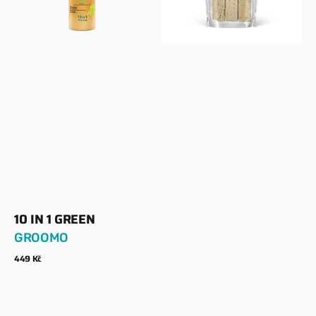
10 IN 1 GREEN
Dodavatel:
GROOMO
Běžná
449 Kč
cena
Zobrazit detaily