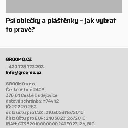
Psí oblečky a pláštěnky – jak vybrat
to pravé?
GROOMO.CZ
+420 728 772 203
Info@groomo.cz
GROOMO s.r.o.
České Vrbné 2409
370 01 České Budějovice
datová schránka: n94vh2
IČ: 222 20 283
číslo účtu pro CZK: 2103023116/2010
číslo účtu pro EUR: 2403023126/2010
IBAN: CZ9520100000002403023126, BIC: