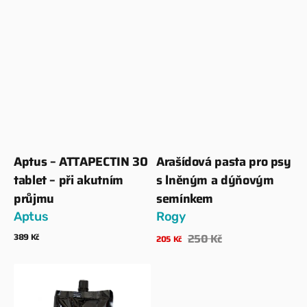
akutním
dýňovým
průjmu
semínkem
Aptus – ATTAPECTIN 30
Arašídová pasta pro psy
Dodavatel:
Dodavatel:
tablet – při akutním
s lněným a dýňovým
průjmu
semínkem
Aptus
Rogy
Běžná
389 Kč
250 Kč
205 Kč
Prodejní
Běžná
cena
Zobrazit detaily
Zobrazit detaily
cena
cena
Arašídová
pasta