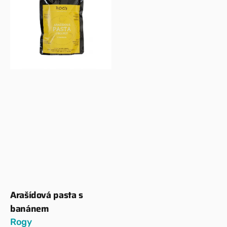
s
banánem
Arašídová pasta s
Dodavatel:
banánem
Rogy