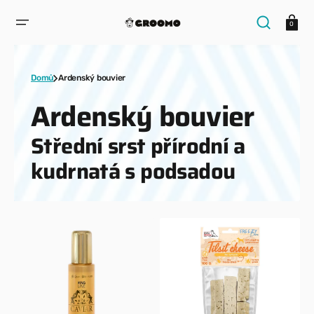
PŘESKOČIT
NA
Košík
OBSAH
0
Domů
Ardenský bouvier
Kolekce:
Ardenský bouvier
Střední srst přírodní a
kudrnatá s podsadou
10
100%
IN
Lyofilizovaný
1
sýr
GREEN
100g