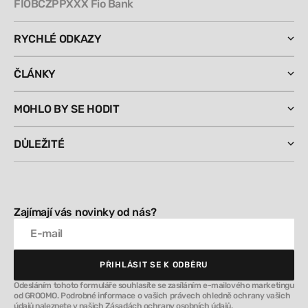
FIOBCZPPXXX Fio Bank
RYCHLÉ ODKAZY
ČLÁNKY
MOHLO BY SE HODIT
DŮLEŽITÉ
Zajímají vás novinky od nás?
E-mail
PŘIHLÁSIT SE K ODBĚRU
PŘIHLÁSIT SE K ODBĚRU
Odesláním tohoto formuláře souhlasíte se zasíláním e-mailového marketingu
od GROOMO. Podrobné informace o vašich právech ohledně ochrany vašich
údajů naleznete v našich Zásadách ochrany osobních údajů.