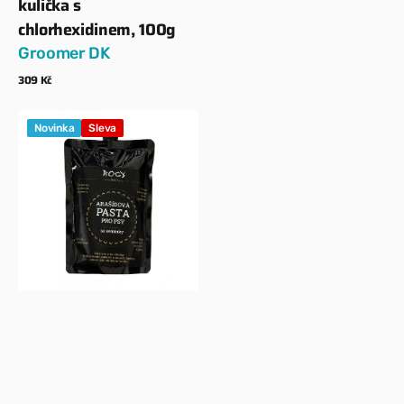
kulička s
chlorhexidinem, 100g
Groomer DK
Běžná
309 Kč
cena
Zobrazit detaily
Arašídová
Novinka
Sleva
pasta
pro
psy
s
lněným
a
dýňovým
semínkem