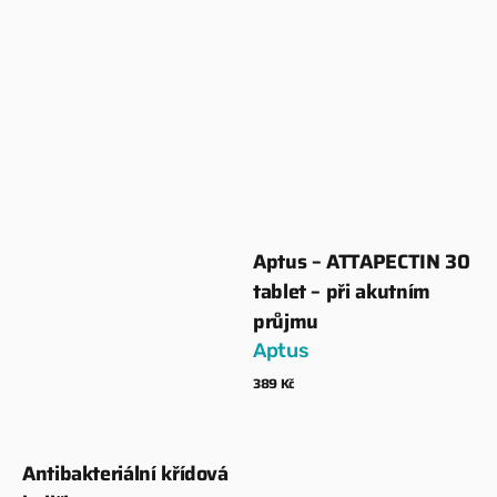
akutním
průjmu
Aptus – ATTAPECTIN 30
Dodavatel:
tablet – při akutním
průjmu
Aptus
Běžná
389 Kč
cena
Zobrazit detaily
Antibakteriální křídová
Dodavatel: