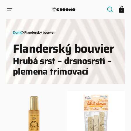
PŘESKOČIT
NA
Košík
OBSAH
0
Domů
Flanderský bouvier
Kolekce:
Flanderský bouvier
Hrubá srst – drsnosrstí –
plemena trimovací
10
100%
IN
Lyofilizovaný
1
sýr
GREEN
100g