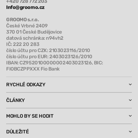
+420 728 772 203
Info@groomo.cz
GROOMO s.r.o.
České Vrbné 2409
370 01 České Budějovice
datová schránka: n94vh2
IČ: 222 20 283
číslo účtu pro CZK: 2103023116/2010
číslo účtu pro EUR: 2403023126/2010
IBAN: CZ9520100000002403023126, BIC:
FIOBCZPPXXX Fio Bank
RYCHLÉ ODKAZY
ČLÁNKY
MOHLO BY SE HODIT
DŮLEŽITÉ