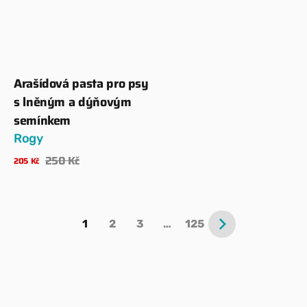
Arašídová pasta pro psy
Dodavatel:
s lněným a dýňovým
semínkem
Rogy
250 Kč
205 Kč
Prodejní
Běžná
Zobrazit detaily
cena
cena
1
2
3
…
125