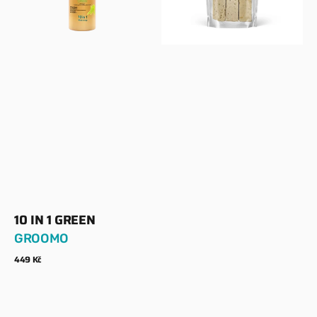
10 IN 1 GREEN
Dodavatel:
GROOMO
Běžná
449 Kč
cena
Zobrazit detaily