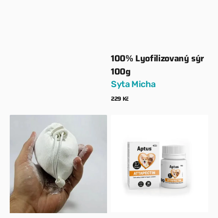
100% Lyofilizovaný sýr
Dodavatel:
100g
Syta Micha
Běžná
229 Kč
cena
Zobrazit detaily
Antibakteriální
Aptus
křídová
–
kulička
ATTAPECTIN
s
30
chlorhexidinem,
tablet
100g
–
při